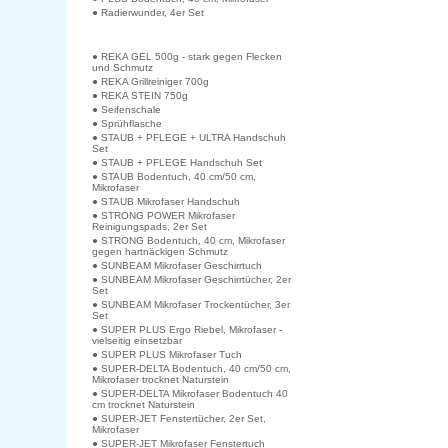
● Radierwunder, 4er Set
● REKA GEL 500g - stark gegen Flecken
und Schmutz
● REKA Grillreiniger 700g
● REKA STEIN 750g
● Seifenschale
● Sprühflasche
● STAUB + PFLEGE + ULTRA Handschuh
Set
● STAUB + PFLEGE Handschuh Set
● STAUB Bodentuch, 40 cm/50 cm,
Mikrofaser
● STAUB Mikrofaser Handschuh
● STRONG POWER Mikrofaser
Reinigungspads, 2er Set
● STRONG Bodentuch, 40 cm, Mikrofaser
gegen hartnäckigen Schmutz
● SUNBEAM Mikrofaser Geschirrtuch
● SUNBEAM Mikrofaser Geschirrtücher, 2er
Set
● SUNBEAM Mikrofaser Trockentücher, 3er
Set
● SUPER PLUS Ergo Riebel, Mikrofaser -
vielseitig einsetzbar
● SUPER PLUS Mikrofaser Tuch
● SUPER-DELTA Bodentuch, 40 cm/50 cm,
Mikrofaser trocknet Naturstein
● SUPER-DELTA Mikrofaser Bodentuch 40
cm trocknet Naturstein
● SUPER-JET Fenstertücher, 2er Set,
Mikrofaser
● SUPER-JET Mikrofaser Fenstertuch