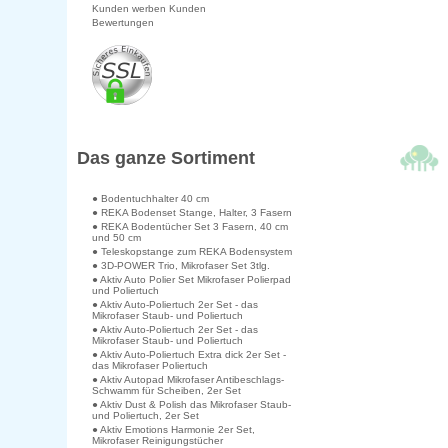
Kunden werben Kunden
Bewertungen
Das ganze Sortiment
● Bodentuchhalter 40 cm
● REKA Bodenset Stange, Halter, 3 Fasern
● REKA Bodentücher Set 3 Fasern, 40 cm
und 50 cm
● Teleskopstange zum REKA Bodensystem
● 3D-POWER Trio, Mikrofaser Set 3tlg.
● Aktiv Auto Polier Set Mikrofaser Polierpad
und Poliertuch
● Aktiv Auto-Poliertuch 2er Set - das
Mikrofaser Staub- und Poliertuch
● Aktiv Auto-Poliertuch 2er Set - das
Mikrofaser Staub- und Poliertuch
● Aktiv Auto-Poliertuch Extra dick 2er Set -
das Mikrofaser Poliertuch
● Aktiv Autopad Mikrofaser Antibeschlags-
Schwamm für Scheiben, 2er Set
● Aktiv Dust & Polish das Mikrofaser Staub-
und Poliertuch, 2er Set
● Aktiv Emotions Harmonie 2er Set,
Mikrofaser Reinigungstücher