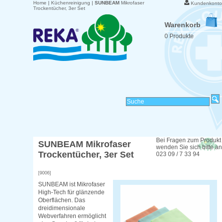
Home
|
Küchenreinigung
|
SUNBEAM
Mikrofaser
Kundenkonto
Trockentücher, 3er Set
Warenkorb
0 Produkte
Bei Fragen zum Produkt
SUNBEAM
Mikrofaser
wenden Sie sich bitte an
Trockentücher, 3er Set
023 09 / 7 33 94
[9006]
SUNBEAM ist Mikrofaser
High-Tech für glänzende
Oberflächen. Das
dreidimensionale
Webverfahren ermöglicht