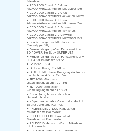
Mikrofaser
● ECO 3000 Classic 2.0 Grau
Allzweck-/Abwaschtücher, Mikrofaser, 5er
● ECO 3000 Classic 2.0 Grün
Allzweck-/Abwaschtücher, 40x40 cm Mikrof.
● ECO 3000 Classic 2.0 Grün
Allzweck-/Abwaschtücher, Mikrofaser, 5er
● ECO 3000 Classic 2.0 Schwarz
Allzweck-/Abwaschtücher, 40x40 cm,
● ECO 3000 Classic 2.0 Schwarz
Allzweck-/Abwaschtücher, Mikrofaser, 5er
● Fensterreiniger mit Mikrofaser und
Gummilippe, 2tlg.
● Fensterreinigungs-Set, Fensterreiniger +
3D-POWER 3er Set + SUPER-JET
● Fensterreinigungs-Set, Fensterreiniger +
JET 3000 Mikrofaser 3er Set
● Gallseife 100 g
● Gallseife flüssig, 2 x 500ml
● GENTLE Mikrofaser Reinigungstücher für
die Hochglanzküche, 2er Set
● JET 3000 Mikrofaser
Glasreinigungstücher, 3er Set
● JET 3000 Mikrofaser
Glasreinigungstücher, 6er Set
● Konus (neu) für den aktuellen
Bodentuchhalter
● Körperhandschuh + Gesichtshandschuh
Set für porentiefe Reinheit
● PFLEGE/DELTA DUO-Handschuh,
Mikrofaser mit Baumwolle
● PFLEGE/PFLEGE Handschuh,
Mikrofaser mit Baumwolle
● PFLEGE Bodentuch, 40 cm, Mikrofaser
mit Baumwolle
● PLUS Bodentuch, 40 cm, Mikrofaser