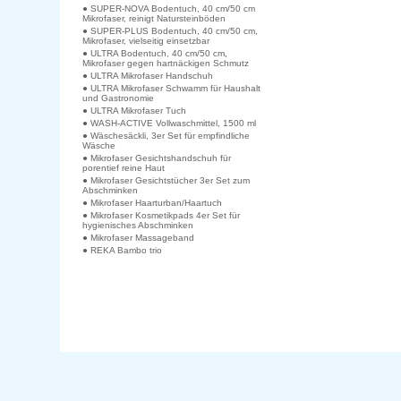
● SUPER-NOVA Bodentuch, 40 cm/50 cm
Mikrofaser, reinigt Natursteinböden
● SUPER-PLUS Bodentuch, 40 cm/50 cm,
Mikrofaser, vielseitig einsetzbar
● ULTRA Bodentuch, 40 cm/50 cm,
Mikrofaser gegen hartnäckigen Schmutz
● ULTRA Mikrofaser Handschuh
● ULTRA Mikrofaser Schwamm für Haushalt
und Gastronomie
● ULTRA Mikrofaser Tuch
● WASH-ACTIVE Vollwaschmittel, 1500 ml
● Wäschesäckli, 3er Set für empfindliche
Wäsche
● Mikrofaser Gesichtshandschuh für
porentief reine Haut
● Mikrofaser Gesichtstücher 3er Set zum
Abschminken
● Mikrofaser Haarturban/Haartuch
● Mikrofaser Kosmetikpads 4er Set für
hygienisches Abschminken
● Mikrofaser Massageband
● REKA Bambo trio