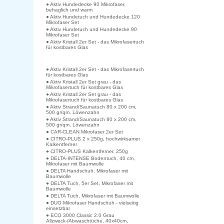
● Aktiv Hundedecke 90 Mikrofaser,
behaglich und warm
● Aktiv Hundetuch und Hundedecke 120
Mikrofaser Set
● Aktiv Hundetuch und Hundedecke 90
Mikrofaser Set
● Aktiv Kristall 2er Set - das Mikrofasertuch
für kostbares Glas
● Aktiv Kristall 2er Set - das Mikrofasertuch
für kostbares Glas
● Aktiv Kristall 2er Set grau - das
Mikrofasertuch für kostbares Glas
● Aktiv Kristall 2er Set grau - das
Mikrofasertuch für kostbares Glas
● Aktiv Strand/Saunatuch 80 x 200 cm,
500 gr/qm, Löwenzahn
● Aktiv Strand/Saunatuch 80 x 200 cm,
500 gr/qm, Löwenzahn
● CAR-CLEAN Mikrofaser 2er Set
● CITRO-PLUS 2 x 250g, hochwirksamer
Kalkentferner
● CITRO-PLUS Kalkentferner, 250g
● DELTA-INTENSE Bodentuch, 40 cm,
Mikrofaser mit Baumwolle
● DELTA Handschuh, Mikrofaser mit
Baumwolle
● DELTA Tuch, 5er Set, Mikrofaser mit
Baumwolle
● DELTA Tuch, Mikrofaser mit Baumwolle
● DUO Mikrofaser Handschuh - vielseitig
einsetzbar
● ECO 3000 Classic 2.0 Grau
Allzweck-/Abwaschtüche, 40x40cm,