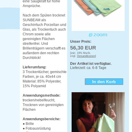
eine Saugkraft für hohe
Ansprüche.
Nach dem Spülen trocknet
SUNBEAM als
Geschirrtuch Porzellan und
Glas, als Trockentuch auch
Chrom sowie alle
gereinigten Flächen
Unser Preis:
streifenfrei. Und
56,30 EUR
Brillenträgern verschafft es
außerdem den rechten
[inkl. 19% MwSt.
zzgl.
Versandkosten
]
Durchblick!
Der Artikel ist verfügbar.
Lieferumfang:
Lieferzeit: ca. 6-8 Tage
3 Trockentücher, gemischte
Farben, je ca. 40x44 cm
Material: 85% Polyester,
15% Polyamid
Anwendungsmethode:
trocken/nebelfeucht,
Trocknen von gereinigten
Flächen
Anwendungsbereiche:
● Brille
● Fotoausrüstung