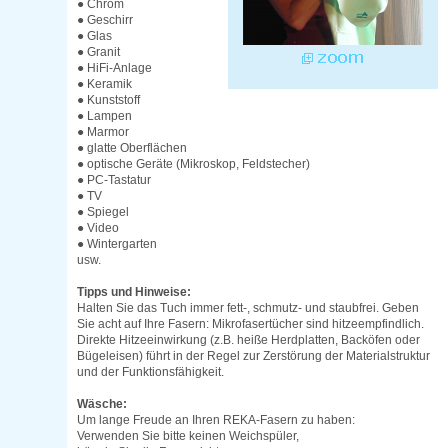
● Chrom
● Geschirr
● Glas
● Granit
● HiFi-Anlage
● Keramik
● Kunststoff
● Lampen
● Marmor
● glatte Oberflächen
● optische Geräte (Mikroskop, Feldstecher)
● PC-Tastatur
● TV
● Spiegel
● Video
● Wintergarten
usw.
Tipps und Hinweise:
Halten Sie das Tuch immer fett-, schmutz- und staubfrei. Geben
Sie acht auf Ihre Fasern: Mikrofasertücher sind hitzeempfindlich.
Direkte Hitzeeinwirkung (z.B. heiße Herdplatten, Backöfen oder
Bügeleisen) führt in der Regel zur Zerstörung der Materialstruktur
und der Funktionsfähigkeit.
Wäsche:
Um lange Freude an Ihren REKA-Fasern zu haben:
Verwenden Sie bitte keinen Weichspüler,