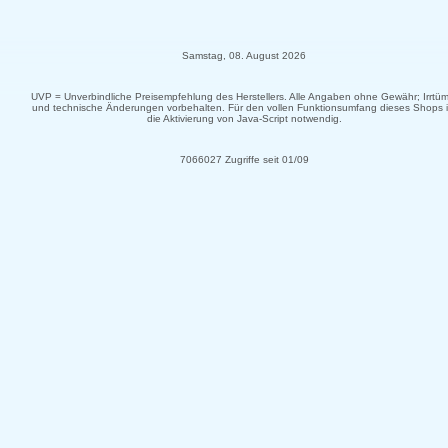
Samstag, 08. August 2026
UVP = Unverbindliche Preisempfehlung des Herstellers. Alle Angaben ohne Gewähr; Irrtüm
und technische Änderungen vorbehalten. Für den vollen Funktionsumfang dieses Shops i
die Aktivierung von Java-Script notwendig.
7066027 Zugriffe seit 01/09