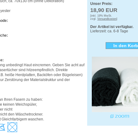
uch, ca. 70x130 cm (ohne Dekoration)
Unser Preis:
18,90 EUR
yester
[inkl. 19% MwSt.
zzgl.
Versandkosten
]
ode:
Der Artikel ist verfügbar.
Lieferzeit: ca. 6-8 Tage
che:
e:
g unbedingt Haut eincremen. Geben Sie acht auf
asertücher sind hitzeempfindlich. Direkte
.B. heiße Herdplatten, Backöfen oder Bügeleisen)
zur Zerstörung der Materialstruktur und der
n Ihren Fasern zu haben:
te keinen Weichspüler,
er nicht
nicht den Wäschetrockner.
it Gleichfarbigem waschen.