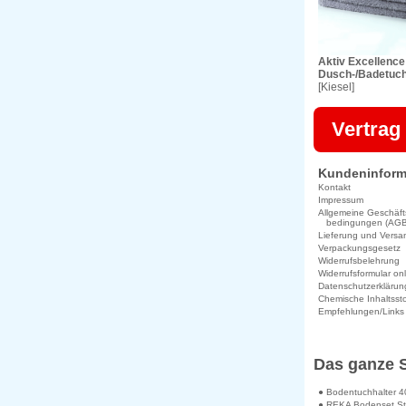
Aktiv Excellence
Dusch-/Badetuc
[Kiesel]
Vertrag
Kundeninform
Kontakt
Impressum
Allgemeine Geschäft
bedingungen (AGB
Lieferung und Versa
Verpackungsgesetz
Widerrufsbelehrung
Widerrufsformular on
Datenschutzerklärun
Chemische Inhaltssto
Empfehlungen/Links
Das ganze 
● Bodentuchhalter 4
● REKA Bodenset S