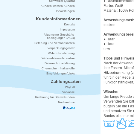
1 Duschtuch/Badet
Schweizer Qualität
Farbe: Weiß
Kunden werben Kunden
Material: 100% Pol
Bewertungen
Kundeninformationen
Anwendungsmeth
Kontakt
trocken
Impressum
Anwendungsberei
Allgemeine Geschäfts-
bedingungen (AGB)
● Haar
Lieferung und Versandkosten
● Haut
Verpackungsgesetz
usw.
Widerrufsbelehrung
Tipps und Hinweis
Widerrufsformular online
Nach der Anwendun
Datenschutzerklärung
Ihre Fasern: Mikrof
Chemische Inhaltsstoffe
Hitzeeinwirkung (z
Empfehlungen/Links
führt in der Regel 
Zahlungsarten
Funktionsfähigkeit.
PayPal
Wäsche:
Vorkasse
Um lange Freude a
Rechnung für Stammkunden
Verwenden Sie bit
Nachnahme
bügeln Sie die Fas
und benutzen Sie 
Buntes bitte nur m