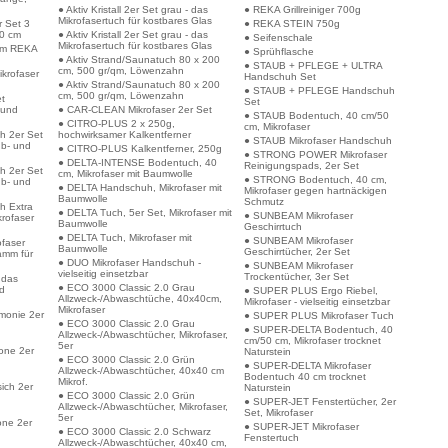
● Aktiv Kristall 2er Set grau - das
● REKA Grillreiniger 700g
Mikrofasertuch für kostbares Glas
 Set 3
● REKA STEIN 750g
50 cm
● Aktiv Kristall 2er Set grau - das
● Seifenschale
Mikrofasertuch für kostbares Glas
um REKA
● Sprühflasche
● Aktiv Strand/Saunatuch 80 x 200
● STAUB + PFLEGE + ULTRA
cm, 500 gr/qm, Löwenzahn
krofaser
Handschuh Set
● Aktiv Strand/Saunatuch 80 x 200
● STAUB + PFLEGE Handschuh
cm, 500 gr/qm, Löwenzahn
et
Set
 und
● CAR-CLEAN Mikrofaser 2er Set
● STAUB Bodentuch, 40 cm/50
● CITRO-PLUS 2 x 250g,
cm, Mikrofaser
ch 2er Set
hochwirksamer Kalkentferner
● STAUB Mikrofaser Handschuh
ub- und
● CITRO-PLUS Kalkentferner, 250g
● STRONG POWER Mikrofaser
● DELTA-INTENSE Bodentuch, 40
Reinigungspads, 2er Set
ch 2er Set
cm, Mikrofaser mit Baumwolle
● STRONG Bodentuch, 40 cm,
ub- und
● DELTA Handschuh, Mikrofaser mit
Mikrofaser gegen hartnäckigen
Baumwolle
Schmutz
ch Extra
● DELTA Tuch, 5er Set, Mikrofaser mit
● SUNBEAM Mikrofaser
krofaser
Baumwolle
Geschirrtuch
● DELTA Tuch, Mikrofaser mit
● SUNBEAM Mikrofaser
ofaser
Baumwolle
Geschirrtücher, 2er Set
amm für
● DUO Mikrofaser Handschuh -
● SUNBEAM Mikrofaser
vielseitig einsetzbar
Trockentücher, 3er Set
 das
● ECO 3000 Classic 2.0 Grau
nd
● SUPER PLUS Ergo Riebel,
Allzweck-/Abwaschtüche, 40x40cm,
Mikrofaser - vielseitig einsetzbar
Mikrofaser
rmonie 2er
● SUPER PLUS Mikrofaser Tuch
● ECO 3000 Classic 2.0 Grau
● SUPER-DELTA Bodentuch, 40
Allzweck-/Abwaschtücher, Mikrofaser,
cm/50 cm, Mikrofaser trocknet
5er
lone 2er
Naturstein
● ECO 3000 Classic 2.0 Grün
● SUPER-DELTA Mikrofaser
Allzweck-/Abwaschtücher, 40x40 cm
Bodentuch 40 cm trocknet
Mikrof.
sich 2er
Naturstein
● ECO 3000 Classic 2.0 Grün
● SUPER-JET Fenstertücher, 2er
Allzweck-/Abwaschtücher, Mikrofaser,
Set, Mikrofaser
5er
one 2er
● SUPER-JET Mikrofaser
● ECO 3000 Classic 2.0 Schwarz
Fenstertuch
Allzweck-/Abwaschtücher, 40x40 cm,