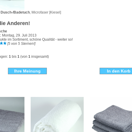
e Dusch-/Badetuch
, Microfaser [Kiesel]
ie Anderen!
sche
 Montag, 29. Juli 2013
te im Sortiment, schöne Qualität - weiter so!
[5 von 5 Sternen!]
ngen:
1
bis
1
(von
1
insgesamt)
Ihre Meinung