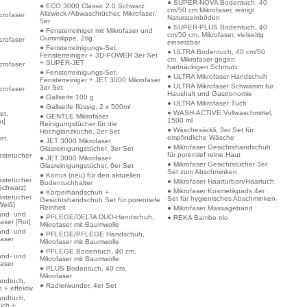
● SUPER-NOVA Bodentuch, 40
● ECO 3000 Classic 2.0 Schwarz
cm/50 cm Mikrofaser, reinigt
Allzweck-/Abwaschtücher, Mikrofaser,
crofaser
Natursteinböden
5er
● SUPER-PLUS Bodentuch, 40
● Fensterreiniger mit Mikrofaser und
cm/50 cm, Mikrofaser, vielseitig
Gummilippe, 2tlg.
crofaser
einsetzbar
● Fensterreinigungs-Set,
● ULTRA Bodentuch, 40 cm/50
Fensterreiniger + 3D-POWER 3er Set
cm, Mikrofaser gegen
+ SUPER-JET
crofaser
hartnäckigen Schmutz
● Fensterreinigungs-Set,
● ULTRA Mikrofaser Handschuh
Fensterreiniger + JET 3000 Mikrofaser
● ULTRA Mikrofaser Schwamm für
3er Set
crofaser
Haushalt und Gastronomie
● Gallseife 100 g
● ULTRA Mikrofaser Tuch
● Gallseife flüssig, 2 x 500ml
● WASH-ACTIVE Vollwaschmittel,
et,
● GENTLE Mikrofaser
1500 ml
u]
Reinigungstücher für die
● Wäschesäckli, 3er Set für
Hochglanzküche, 2er Set
empfindliche Wäsche
et,
● JET 3000 Mikrofaser
● Mikrofaser Gesichtshandschuh
Glasreinigungstücher, 3er Set
für porentief reine Haut
ästetücher
● JET 3000 Mikrofaser
● Mikrofaser Gesichtstücher 3er
Glasreinigungstücher, 6er Set
Set zum Abschminken
● Konus (neu) für den aktuellen
ästetücher
● Mikrofaser Haarturban/Haartuch
Bodentuchhalter
[Schwarz]
● Mikrofaser Kosmetikpads 4er
● Körperhandschuh +
ästetücher
Set für hygienisches Abschminken
Gesichtshandschuh Set für porentiefe
Weiß]
Reinheit
● Mikrofaser Massageband
and- und
● PFLEGE/DELTA DUO-Handschuh,
● REKA Bambo trio
aser [Rot]
Mikrofaser mit Baumwolle
and- und
● PFLEGE/PFLEGE Handschuh,
faser
Mikrofaser mit Baumwolle
● PFLEGE Bodentuch, 40 cm,
and- und
Mikrofaser mit Baumwolle
faser
● PLUS Bodentuch, 40 cm,
Mikrofaser
andtuch,
● Radierwunder, 4er Set
h + effektiv
andtuch,
ich +