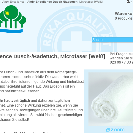
|
Aktiv Excellence
|
Aktiv Excellence Dusch-/Badetuch
, Microfaser [Weiß]
K
Warenko
0 Produkte
Bei Fragen zu
lence Dusch-/Badetuch
, Microfaser [Weiß]
wenden Sie sic
023 09 / 7 33 
nce Dusch- und Badetuch aus dem Körperpflege-
ramm trocknet sehr effektiv. Die wunderbar weiche
t dabei ihre tiefenreinigende Wirkung und hinterlässt
schegefühl auf der Haut. Das Ergebnis ist ein
und natürliches Aussehen.
hr hautverträglich
und daher zur
täglichen
et. Eine schöne Wirkung erzielen Sie, wenn Sie
t kreisenden Bewegungen über Ihre Haut führen und
lutung aktivieren. Sie wirkt frischer, geschmeidiger
chauen Sie selbst!