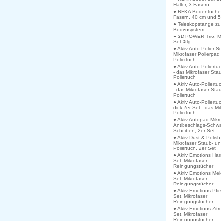
Halter, 3 Fasern
● REKA Bodentücher
Fasern, 40 cm und 
● Teleskopstange z
Bodensystem
● 3D-POWER Trio, Mi
Set 3tlg.
● Aktiv Auto Polier S
Mikrofaser Polierpad
Poliertuch
● Aktiv Auto-Poliertu
- das Mikrofaser Sta
Poliertuch
● Aktiv Auto-Poliertu
- das Mikrofaser Sta
Poliertuch
● Aktiv Auto-Poliertu
dick 2er Set - das Mi
Poliertuch
● Aktiv Autopad Mikr
Antibeschlags-Schw
Scheiben, 2er Set
● Aktiv Dust & Polish
Mikrofaser Staub- u
Poliertuch, 2er Set
● Aktiv Emotions Ha
Set, Mikrofaser
Reinigungstücher
● Aktiv Emotions Me
Set, Mikrofaser
Reinigungstücher
● Aktiv Emotions Pfir
Set, Mikrofaser
Reinigungstücher
● Aktiv Emotions Zitr
Set, Mikrofaser
Reinigungstücher