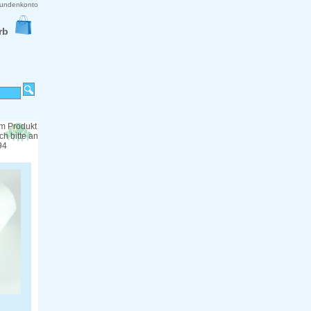
undenkonto
rb
m Produkt
h bitte an
94