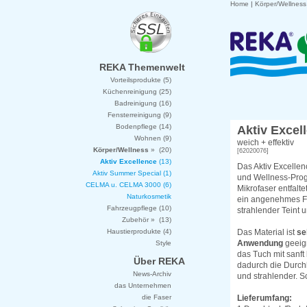
Home
|
Körper/Wellness
REKA Themenwelt
Vorteilsprodukte (5)
Küchenreinigung (25)
Badreinigung (16)
Fensterreinigung (9)
Bodenpflege (14)
Aktiv Excel
Wohnen (9)
weich + effektiv
Körper/Wellness
» (20)
[62020076]
Aktiv Excellence
(13)
Das Aktiv Excelle
Aktiv Summer Special (1)
und Wellness-Prog
CELMA u. CELMA 3000 (6)
Mikrofaser entfalte
Naturkosmetik
ein angenehmes Fri
Fahrzeugpflege (10)
strahlender Teint 
Zubehör » (13)
Haustierprodukte (4)
Das Material ist
se
Anwendung
geeign
Style
das Tuch mit sanf
Über REKA
dadurch die Durchb
News-Archiv
und strahlender. S
das Unternehmen
die Faser
Lieferumfang: