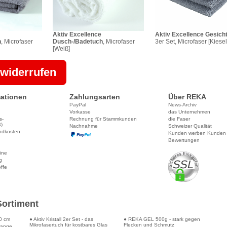
Aktiv Excellence
Aktiv Excellence Gesich
h
, Microfaser
Dusch-/Badetuch
, Microfaser
3er Set, Microfaser [Kiese
[Weiß]
 widerrufen
ationen
Zahlungsarten
Über REKA
PayPal
News-Archiv
Vorkasse
das Unternehmen
s-
Rechnung für Stammkunden
die Faser
)
Nachnahme
Schweizer Qualität
ndkosten
Kunden werben Kunden
Bewertungen
line
g
ffe
Sortiment
0 cm
● Aktiv Kristall 2er Set - das
● REKA GEL 500g - stark gegen
Mikrofasertuch für kostbares Glas
Flecken und Schmutz
tange,