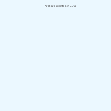
7066316 Zugriffe seit 01/09