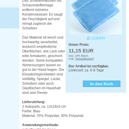
Das Schwammkissen mit
Schaumstoffeinlage
entfernt mühelos
Kondenswasser. Es saugt
die Feuchtigkeit auf und
reinigt zugleich die
Scheiben.
Das Material ist weich und
hochwertig verarbeitet,
Unser Preis:
wodurch empfindliche
11,15 EUR
Oberflächen, wie Lack oder
edle Armaturen, geschont
[inkl. 19% MwSt.
zzgl.
Versandkosten
]
werden. Seine kompakten
Abmessungen lassen es
Der Artikel ist verfügbar.
gut in der Hand liegen. Die
Lieferzeit: ca. 6-8 Tage
Einsatzmöglichkeiten sind
vielfältig: Spiegel, Lacke,
Scheiben oder auch
Glasflächen im Haushalt
sind sein Revier.
Lieferumfang:
2 Autopads, ca. 12x18x3 cm
Farbe: Blau
Material: 70% Polyester, 30% Polyamid
Anwendungsmethode: