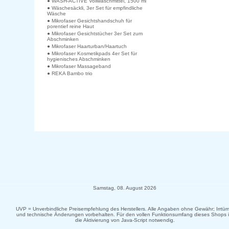
● WASH-ACTIVE Vollwaschmittel, 1500 ml
● Wäschesäckli, 3er Set für empfindliche
Wäsche
● Mikrofaser Gesichtshandschuh für
porentief reine Haut
● Mikrofaser Gesichtstücher 3er Set zum
Abschminken
● Mikrofaser Haarturban/Haartuch
● Mikrofaser Kosmetikpads 4er Set für
hygienisches Abschminken
● Mikrofaser Massageband
● REKA Bambo trio
Samstag, 08. August 2026
UVP = Unverbindliche Preisempfehlung des Herstellers. Alle Angaben ohne Gewähr; Irrtüm
und technische Änderungen vorbehalten. Für den vollen Funktionsumfang dieses Shops i
die Aktivierung von Java-Script notwendig.