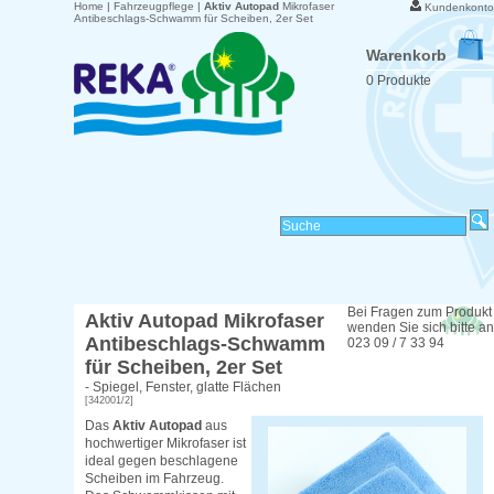
Home
|
Fahrzeugpflege
|
Aktiv Autopad
Mikrofaser
Kundenkonto
Antibeschlags-Schwamm für Scheiben, 2er Set
Warenkorb
0 Produkte
Bei Fragen zum Produkt
Aktiv Autopad
Mikrofaser
wenden Sie sich bitte an
Antibeschlags-Schwamm
023 09 / 7 33 94
für Scheiben, 2er Set
- Spiegel, Fenster, glatte Flächen
[342001/2]
Das
Aktiv Autopad
aus
hochwertiger Mikrofaser ist
ideal gegen beschlagene
Scheiben im Fahrzeug.