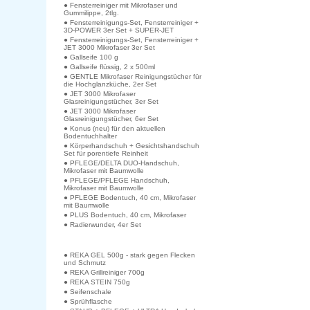
● Fensterreiniger mit Mikrofaser und
Gummilippe, 2tlg.
● Fensterreinigungs-Set, Fensterreiniger +
3D-POWER 3er Set + SUPER-JET
● Fensterreinigungs-Set, Fensterreiniger +
JET 3000 Mikrofaser 3er Set
● Gallseife 100 g
● Gallseife flüssig, 2 x 500ml
● GENTLE Mikrofaser Reinigungstücher für
die Hochglanzküche, 2er Set
● JET 3000 Mikrofaser
Glasreinigungstücher, 3er Set
● JET 3000 Mikrofaser
Glasreinigungstücher, 6er Set
● Konus (neu) für den aktuellen
Bodentuchhalter
● Körperhandschuh + Gesichtshandschuh
Set für porentiefe Reinheit
● PFLEGE/DELTA DUO-Handschuh,
Mikrofaser mit Baumwolle
● PFLEGE/PFLEGE Handschuh,
Mikrofaser mit Baumwolle
● PFLEGE Bodentuch, 40 cm, Mikrofaser
mit Baumwolle
● PLUS Bodentuch, 40 cm, Mikrofaser
● Radierwunder, 4er Set
● REKA GEL 500g - stark gegen Flecken
und Schmutz
● REKA Grillreiniger 700g
● REKA STEIN 750g
● Seifenschale
● Sprühflasche