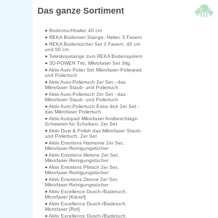
Das ganze Sortiment
● Bodentuchhalter 40 cm
● REKA Bodenset Stange, Halter, 3 Fasern
● REKA Bodentücher Set 3 Fasern, 40 cm
und 50 cm
● Teleskopstange zum REKA Bodensystem
● 3D-POWER Trio, Mikrofaser Set 3tlg.
● Aktiv Auto Polier Set Mikrofaser Polierpad
und Poliertuch
● Aktiv Auto-Poliertuch 2er Set - das
Mikrofaser Staub- und Poliertuch
● Aktiv Auto-Poliertuch 2er Set - das
Mikrofaser Staub- und Poliertuch
● Aktiv Auto-Poliertuch Extra dick 2er Set -
das Mikrofaser Poliertuch
● Aktiv Autopad Mikrofaser Antibeschlags-
Schwamm für Scheiben, 2er Set
● Aktiv Dust & Polish das Mikrofaser Staub-
und Poliertuch, 2er Set
● Aktiv Emotions Harmonie 2er Set,
Mikrofaser Reinigungstücher
● Aktiv Emotions Melone 2er Set,
Mikrofaser Reinigungstücher
● Aktiv Emotions Pfirsich 2er Set,
Mikrofaser Reinigungstücher
● Aktiv Emotions Zitrone 2er Set,
Mikrofaser Reinigungstücher
● Aktiv Excellence Dusch-/Badetuch,
Microfaser [Kiesel]
● Aktiv Excellence Dusch-/Badetuch,
Microfaser [Rot]
● Aktiv Excellence Dusch-/Badetuch,