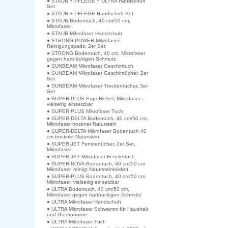
● STAUB + PFLEGE + ULTRA Handschuh
Set
● STAUB + PFLEGE Handschuh Set
● STAUB Bodentuch, 40 cm/50 cm,
Mikrofaser
● STAUB Mikrofaser Handschuh
● STRONG POWER Mikrofaser
Reinigungspads, 2er Set
● STRONG Bodentuch, 40 cm, Mikrofaser
gegen hartnäckigen Schmutz
● SUNBEAM Mikrofaser Geschirrtuch
● SUNBEAM Mikrofaser Geschirrtücher, 2er
Set
● SUNBEAM Mikrofaser Trockentücher, 3er
Set
● SUPER PLUS Ergo Riebel, Mikrofaser -
vielseitig einsetzbar
● SUPER PLUS Mikrofaser Tuch
● SUPER-DELTA Bodentuch, 40 cm/50 cm,
Mikrofaser trocknet Naturstein
● SUPER-DELTA Mikrofaser Bodentuch 40
cm trocknet Naturstein
● SUPER-JET Fenstertücher, 2er Set,
Mikrofaser
● SUPER-JET Mikrofaser Fenstertuch
● SUPER-NOVA Bodentuch, 40 cm/50 cm
Mikrofaser, reinigt Natursteinböden
● SUPER-PLUS Bodentuch, 40 cm/50 cm,
Mikrofaser, vielseitig einsetzbar
● ULTRA Bodentuch, 40 cm/50 cm,
Mikrofaser gegen hartnäckigen Schmutz
● ULTRA Mikrofaser Handschuh
● ULTRA Mikrofaser Schwamm für Haushalt
und Gastronomie
● ULTRA Mikrofaser Tuch