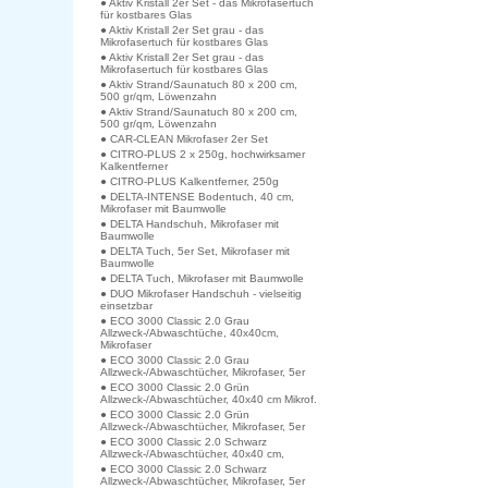
● Aktiv Kristall 2er Set - das Mikrofasertuch
für kostbares Glas
● Aktiv Kristall 2er Set grau - das
Mikrofasertuch für kostbares Glas
● Aktiv Kristall 2er Set grau - das
Mikrofasertuch für kostbares Glas
● Aktiv Strand/Saunatuch 80 x 200 cm,
500 gr/qm, Löwenzahn
● Aktiv Strand/Saunatuch 80 x 200 cm,
500 gr/qm, Löwenzahn
● CAR-CLEAN Mikrofaser 2er Set
● CITRO-PLUS 2 x 250g, hochwirksamer
Kalkentferner
● CITRO-PLUS Kalkentferner, 250g
● DELTA-INTENSE Bodentuch, 40 cm,
Mikrofaser mit Baumwolle
● DELTA Handschuh, Mikrofaser mit
Baumwolle
● DELTA Tuch, 5er Set, Mikrofaser mit
Baumwolle
● DELTA Tuch, Mikrofaser mit Baumwolle
● DUO Mikrofaser Handschuh - vielseitig
einsetzbar
● ECO 3000 Classic 2.0 Grau
Allzweck-/Abwaschtüche, 40x40cm,
Mikrofaser
● ECO 3000 Classic 2.0 Grau
Allzweck-/Abwaschtücher, Mikrofaser, 5er
● ECO 3000 Classic 2.0 Grün
Allzweck-/Abwaschtücher, 40x40 cm Mikrof.
● ECO 3000 Classic 2.0 Grün
Allzweck-/Abwaschtücher, Mikrofaser, 5er
● ECO 3000 Classic 2.0 Schwarz
Allzweck-/Abwaschtücher, 40x40 cm,
● ECO 3000 Classic 2.0 Schwarz
Allzweck-/Abwaschtücher, Mikrofaser, 5er