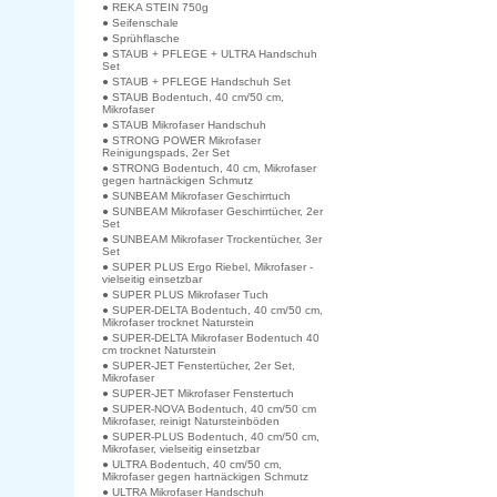
● REKA STEIN 750g
● Seifenschale
● Sprühflasche
● STAUB + PFLEGE + ULTRA Handschuh
Set
● STAUB + PFLEGE Handschuh Set
● STAUB Bodentuch, 40 cm/50 cm,
Mikrofaser
● STAUB Mikrofaser Handschuh
● STRONG POWER Mikrofaser
Reinigungspads, 2er Set
● STRONG Bodentuch, 40 cm, Mikrofaser
gegen hartnäckigen Schmutz
● SUNBEAM Mikrofaser Geschirrtuch
● SUNBEAM Mikrofaser Geschirrtücher, 2er
Set
● SUNBEAM Mikrofaser Trockentücher, 3er
Set
● SUPER PLUS Ergo Riebel, Mikrofaser -
vielseitig einsetzbar
● SUPER PLUS Mikrofaser Tuch
● SUPER-DELTA Bodentuch, 40 cm/50 cm,
Mikrofaser trocknet Naturstein
● SUPER-DELTA Mikrofaser Bodentuch 40
cm trocknet Naturstein
● SUPER-JET Fenstertücher, 2er Set,
Mikrofaser
● SUPER-JET Mikrofaser Fenstertuch
● SUPER-NOVA Bodentuch, 40 cm/50 cm
Mikrofaser, reinigt Natursteinböden
● SUPER-PLUS Bodentuch, 40 cm/50 cm,
Mikrofaser, vielseitig einsetzbar
● ULTRA Bodentuch, 40 cm/50 cm,
Mikrofaser gegen hartnäckigen Schmutz
● ULTRA Mikrofaser Handschuh