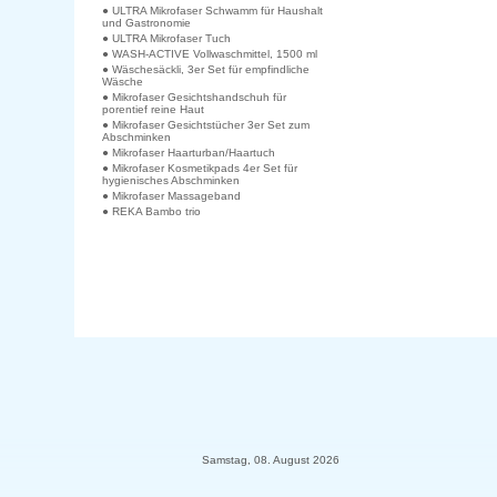
● ULTRA Mikrofaser Schwamm für Haushalt
und Gastronomie
● ULTRA Mikrofaser Tuch
● WASH-ACTIVE Vollwaschmittel, 1500 ml
● Wäschesäckli, 3er Set für empfindliche
Wäsche
● Mikrofaser Gesichtshandschuh für
porentief reine Haut
● Mikrofaser Gesichtstücher 3er Set zum
Abschminken
● Mikrofaser Haarturban/Haartuch
● Mikrofaser Kosmetikpads 4er Set für
hygienisches Abschminken
● Mikrofaser Massageband
● REKA Bambo trio
Samstag, 08. August 2026