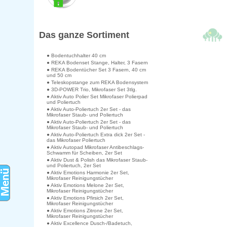
Das ganze Sortiment
● Bodentuchhalter 40 cm
● REKA Bodenset Stange, Halter, 3 Fasern
● REKA Bodentücher Set 3 Fasern, 40 cm
und 50 cm
● Teleskopstange zum REKA Bodensystem
● 3D-POWER Trio, Mikrofaser Set 3tlg.
● Aktiv Auto Polier Set Mikrofaser Polierpad
und Poliertuch
● Aktiv Auto-Poliertuch 2er Set - das
Mikrofaser Staub- und Poliertuch
● Aktiv Auto-Poliertuch 2er Set - das
Mikrofaser Staub- und Poliertuch
● Aktiv Auto-Poliertuch Extra dick 2er Set -
das Mikrofaser Poliertuch
● Aktiv Autopad Mikrofaser Antibeschlags-
Schwamm für Scheiben, 2er Set
● Aktiv Dust & Polish das Mikrofaser Staub-
und Poliertuch, 2er Set
● Aktiv Emotions Harmonie 2er Set,
Mikrofaser Reinigungstücher
● Aktiv Emotions Melone 2er Set,
Mikrofaser Reinigungstücher
● Aktiv Emotions Pfirsich 2er Set,
Mikrofaser Reinigungstücher
● Aktiv Emotions Zitrone 2er Set,
Mikrofaser Reinigungstücher
● Aktiv Excellence Dusch-/Badetuch,