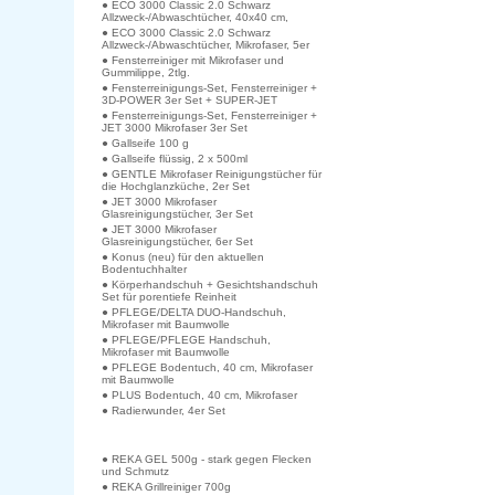
● ECO 3000 Classic 2.0 Schwarz
Allzweck-/Abwaschtücher, 40x40 cm,
● ECO 3000 Classic 2.0 Schwarz
Allzweck-/Abwaschtücher, Mikrofaser, 5er
● Fensterreiniger mit Mikrofaser und
Gummilippe, 2tlg.
● Fensterreinigungs-Set, Fensterreiniger +
3D-POWER 3er Set + SUPER-JET
● Fensterreinigungs-Set, Fensterreiniger +
JET 3000 Mikrofaser 3er Set
● Gallseife 100 g
● Gallseife flüssig, 2 x 500ml
● GENTLE Mikrofaser Reinigungstücher für
die Hochglanzküche, 2er Set
● JET 3000 Mikrofaser
Glasreinigungstücher, 3er Set
● JET 3000 Mikrofaser
Glasreinigungstücher, 6er Set
● Konus (neu) für den aktuellen
Bodentuchhalter
● Körperhandschuh + Gesichtshandschuh
Set für porentiefe Reinheit
● PFLEGE/DELTA DUO-Handschuh,
Mikrofaser mit Baumwolle
● PFLEGE/PFLEGE Handschuh,
Mikrofaser mit Baumwolle
● PFLEGE Bodentuch, 40 cm, Mikrofaser
mit Baumwolle
● PLUS Bodentuch, 40 cm, Mikrofaser
● Radierwunder, 4er Set
● REKA GEL 500g - stark gegen Flecken
und Schmutz
● REKA Grillreiniger 700g