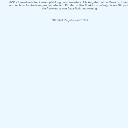
UVP = Unverbindliche Preisempfehlung des Herstellers. Alle Angaben ohne Gewähr; Irrtüm
und technische Änderungen vorbehalten. Für den vollen Funktionsumfang dieses Shops i
die Aktivierung von Java-Script notwendig.
7065441 Zugriffe seit 01/09