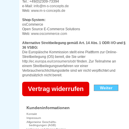
Tel.: +49(0)2309-73394
e-Mail:
info@m-s-concepts.de
Web:
www.m-s-concepts.de
Shop-System:
osCommerce
Open Source E-Commerce Solutions
Web:
www.oscommerce.com
Alternative Streitbeilegung gemäß Art. 14 Abs. 1 ODR-VO und §
36 VSBG:
Die Europäische Kommission stellt eine Plattform zur Online-
Streitbeilegung (OS) bereit, die Sie unter
http://ec.europa.eu/consumers/odr/
finden. Zur Teilnahme an
einem Streitbeilegungsverfahren vor einer
Verbraucherschlichtungsstelle sind wir nicht verpflichtet und
grundsätzlich nicht bereit.
Vertrag widerrufen
Weiter
Kundeninformationen
Kontakt
Impressum
Allgemeine Geschäfts-
bedingungen (AGB)