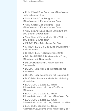
für kostbares Glas
● Aktiv Kristall 2er Set - das Mikrofasertuch
für kostbares Glas
● Aktiv Kristall 2er Set grau - das
Mikrofasertuch für kostbares Glas
● Aktiv Kristall 2er Set grau - das
Mikrofasertuch für kostbares Glas
● Aktiv Strand/Saunatuch 80 x 200 cm,
500 gr/qm, Löwenzahn
● Aktiv Strand/Saunatuch 80 x 200 cm,
500 gr/qm, Löwenzahn
● CAR-CLEAN Mikrofaser 2er Set
● CITRO-PLUS 2 x 250g, hochwirksamer
Kalkentferner
● CITRO-PLUS Kalkentferner, 250g
● DELTA-INTENSE Bodentuch, 40 cm,
Mikrofaser mit Baumwolle
● DELTA Handschuh, Mikrofaser mit
Baumwolle
● DELTA Tuch, 5er Set, Mikrofaser mit
Baumwolle
● DELTA Tuch, Mikrofaser mit Baumwolle
● DUO Mikrofaser Handschuh - vielseitig
einsetzbar
● ECO 3000 Classic 2.0 Grau
Allzweck-/Abwaschtüche, 40x40cm,
Mikrofaser
● ECO 3000 Classic 2.0 Grau
Allzweck-/Abwaschtücher, Mikrofaser, 5er
● ECO 3000 Classic 2.0 Grün
Allzweck-/Abwaschtücher, 40x40 cm Mikrof.
● ECO 3000 Classic 2.0 Grün
Allzweck-/Abwaschtücher, Mikrofaser, 5er