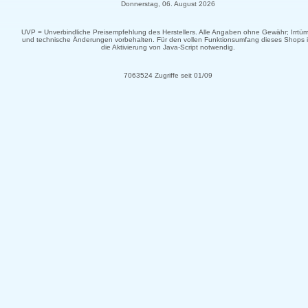
Donnerstag, 06. August 2026
UVP = Unverbindliche Preisempfehlung des Herstellers. Alle Angaben ohne Gewähr; Irrtüm
und technische Änderungen vorbehalten. Für den vollen Funktionsumfang dieses Shops i
die Aktivierung von Java-Script notwendig.
7063524 Zugriffe seit 01/09