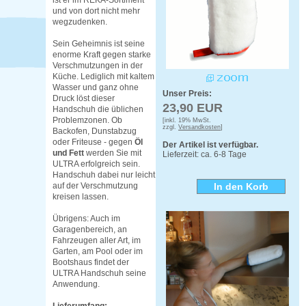
ist er im REKA-Sortiment
und von dort nicht mehr
wegzudenken.
Sein Geheimnis ist seine
enorme Kraft gegen starke
Verschmutzungen in der
Küche. Lediglich mit kaltem
Wasser und ganz ohne
Unser Preis:
Druck löst dieser
23,90 EUR
Handschuh die üblichen
Problemzonen. Ob
[inkl. 19% MwSt.
zzgl.
Versandkosten
]
Backofen, Dunstabzug
oder Friteuse - gegen
Öl
Der Artikel ist verfügbar.
und Fett
werden Sie mit
Lieferzeit: ca. 6-8 Tage
ULTRA erfolgreich sein.
Handschuh dabei nur leicht
auf der Verschmutzung
kreisen lassen.
Übrigens: Auch im
Garagenbereich, an
Fahrzeugen aller Art, im
Garten, am Pool oder im
Bootshaus findet der
ULTRA Handschuh seine
Anwendung.