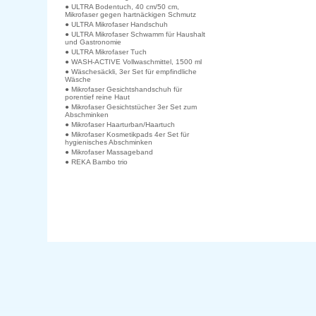
● ULTRA Bodentuch, 40 cm/50 cm,
Mikrofaser gegen hartnäckigen Schmutz
● ULTRA Mikrofaser Handschuh
● ULTRA Mikrofaser Schwamm für Haushalt
und Gastronomie
● ULTRA Mikrofaser Tuch
● WASH-ACTIVE Vollwaschmittel, 1500 ml
● Wäschesäckli, 3er Set für empfindliche
Wäsche
● Mikrofaser Gesichtshandschuh für
porentief reine Haut
● Mikrofaser Gesichtstücher 3er Set zum
Abschminken
● Mikrofaser Haarturban/Haartuch
● Mikrofaser Kosmetikpads 4er Set für
hygienisches Abschminken
● Mikrofaser Massageband
● REKA Bambo trio