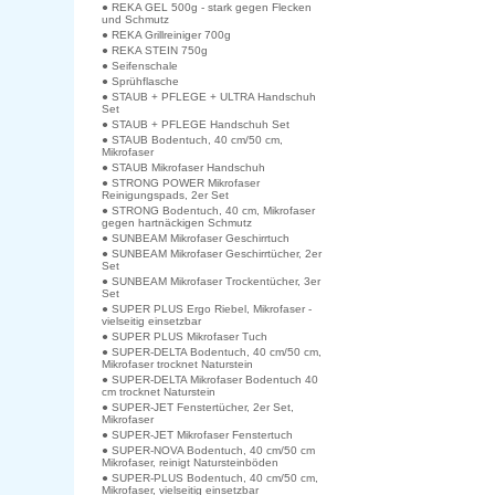
● REKA GEL 500g - stark gegen Flecken
und Schmutz
● REKA Grillreiniger 700g
● REKA STEIN 750g
● Seifenschale
● Sprühflasche
● STAUB + PFLEGE + ULTRA Handschuh
Set
● STAUB + PFLEGE Handschuh Set
● STAUB Bodentuch, 40 cm/50 cm,
Mikrofaser
● STAUB Mikrofaser Handschuh
● STRONG POWER Mikrofaser
Reinigungspads, 2er Set
● STRONG Bodentuch, 40 cm, Mikrofaser
gegen hartnäckigen Schmutz
● SUNBEAM Mikrofaser Geschirrtuch
● SUNBEAM Mikrofaser Geschirrtücher, 2er
Set
● SUNBEAM Mikrofaser Trockentücher, 3er
Set
● SUPER PLUS Ergo Riebel, Mikrofaser -
vielseitig einsetzbar
● SUPER PLUS Mikrofaser Tuch
● SUPER-DELTA Bodentuch, 40 cm/50 cm,
Mikrofaser trocknet Naturstein
● SUPER-DELTA Mikrofaser Bodentuch 40
cm trocknet Naturstein
● SUPER-JET Fenstertücher, 2er Set,
Mikrofaser
● SUPER-JET Mikrofaser Fenstertuch
● SUPER-NOVA Bodentuch, 40 cm/50 cm
Mikrofaser, reinigt Natursteinböden
● SUPER-PLUS Bodentuch, 40 cm/50 cm,
Mikrofaser, vielseitig einsetzbar