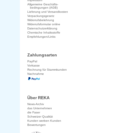
Impressum
Allgemeine Geschäfts-
bedingungen (AGB)
Lieferung und Versandkosten
Verpackungsgesetz
Widerrufsbelehrung
Widerrufsformular online
Datenschutzerklärung
Chemische Inhaltsstoffe
Empfehlungen/Links
Zahlungsarten
PayPal
Vorkasse
Rechnung für Stammkunden
Nachnahme
Über REKA
News-Archiv
das Unternehmen
die Faser
Schweizer Qualität
Kunden werben Kunden
Bewertungen