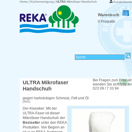
Home
|
Küchenreinigung
|
ULTRA
Mikrofaser Handschuh
Kundenkonto
Warenkorb
0 Produkte
Bei Fragen zum Produkt
ULTRA
Mikrofaser
wenden Sie sich bitte an
Handschuh
023 09 / 7 33 94
gegen hartnäckigen Schmutz, Fett und Öl
[8001]
Der Klassiker: Mit der
ULTRA-Faser ist dieser
Mikrofaser Handschuh der
Bestseller
unter den REKA
Produkten. Von Beginn an