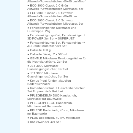
Allzweck-/Abwaschtücher, 40x40 cm Mikrof.
● ECO 3000 Classic 2.0 Grün
Allzweck-/Abwaschtücher, Mikrofaser, 5er
● ECO 3000 Classic 2.0 Schwarz
Allzweck-/Abwaschtücher, 40x40 cm,
● ECO 3000 Classic 2.0 Schwarz
Allzweck-/Abwaschtücher, Mikrofaser, 5er
● Fensterreiniger mit Mikrofaser und
Gummilippe, 2tlg.
● Fensterreinigungs-Set, Fensterreiniger +
3D-POWER 3er Set + SUPER-JET
● Fensterreinigungs-Set, Fensterreiniger +
JET 3000 Mikrofaser 3er Set
● Gallseife 100 g
● Gallseife flüssig, 2 x 500ml
● GENTLE Mikrofaser Reinigungstücher für
die Hochglanzküche, 2er Set
● JET 3000 Mikrofaser
Glasreinigungstücher, 3er Set
● JET 3000 Mikrofaser
Glasreinigungstücher, 6er Set
● Konus (neu) für den aktuellen
Bodentuchhalter
● Körperhandschuh + Gesichtshandschuh
Set für porentiefe Reinheit
● PFLEGE/DELTA DUO-Handschuh,
Mikrofaser mit Baumwolle
● PFLEGE/PFLEGE Handschuh,
Mikrofaser mit Baumwolle
● PFLEGE Bodentuch, 40 cm, Mikrofaser
mit Baumwolle
● PLUS Bodentuch, 40 cm, Mikrofaser
● Radierwunder, 4er Set