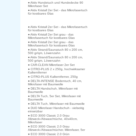
● Aktiv Hundetuch und Hundedecke 90
Mikrofaser Set
● Aktiv Kristall 2er Set - das Mikrofasertuch
für kostbares Glas
● Aktiv Kristall 2er Set - das Mikrofasertuch
für kostbares Glas
● Aktiv Kristall 2er Set grau - das
Mikrofasertuch für kostbares Glas
● Aktiv Kristall 2er Set grau - das
Mikrofasertuch für kostbares Glas
● Aktiv Strand/Saunatuch 80 x 200 cm,
500 gr/qm, Löwenzahn
● Aktiv Strand/Saunatuch 80 x 200 cm,
500 gr/qm, Löwenzahn
● CAR-CLEAN Mikrofaser 2er Set
● CITRO-PLUS 2 x 250g, hochwirksamer
Kalkentferner
● CITRO-PLUS Kalkentferner, 250g
● DELTA-INTENSE Bodentuch, 40 cm,
Mikrofaser mit Baumwolle
● DELTA Handschuh, Mikrofaser mit
Baumwolle
● DELTA Tuch, 5er Set, Mikrofaser mit
Baumwolle
● DELTA Tuch, Mikrofaser mit Baumwolle
● DUO Mikrofaser Handschuh - vielseitig
einsetzbar
● ECO 3000 Classic 2.0 Grau
Allzweck-/Abwaschtüche, 40x40cm,
Mikrofaser
● ECO 3000 Classic 2.0 Grau
Allzweck-/Abwaschtücher, Mikrofaser, 5er
● ECO 3000 Classic 2.0 Grün