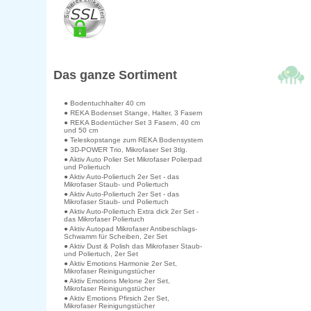
Das ganze Sortiment
● Bodentuchhalter 40 cm
● REKA Bodenset Stange, Halter, 3 Fasern
● REKA Bodentücher Set 3 Fasern, 40 cm
und 50 cm
● Teleskopstange zum REKA Bodensystem
● 3D-POWER Trio, Mikrofaser Set 3tlg.
● Aktiv Auto Polier Set Mikrofaser Polierpad
und Poliertuch
● Aktiv Auto-Poliertuch 2er Set - das
Mikrofaser Staub- und Poliertuch
● Aktiv Auto-Poliertuch 2er Set - das
Mikrofaser Staub- und Poliertuch
● Aktiv Auto-Poliertuch Extra dick 2er Set -
das Mikrofaser Poliertuch
● Aktiv Autopad Mikrofaser Antibeschlags-
Schwamm für Scheiben, 2er Set
● Aktiv Dust & Polish das Mikrofaser Staub-
und Poliertuch, 2er Set
● Aktiv Emotions Harmonie 2er Set,
Mikrofaser Reinigungstücher
● Aktiv Emotions Melone 2er Set,
Mikrofaser Reinigungstücher
● Aktiv Emotions Pfirsich 2er Set,
Mikrofaser Reinigungstücher