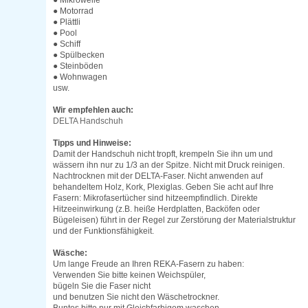
● Mikrowelle
● Motorrad
● Plättli
● Pool
● Schiff
● Spülbecken
● Steinböden
● Wohnwagen
usw.
Wir empfehlen auch:
DELTA Handschuh
Tipps und Hinweise:
Damit der Handschuh nicht tropft, krempeln Sie ihn um und
wässern ihn nur zu 1/3 an der Spitze. Nicht mit Druck reinigen.
Nachtrocknen mit der DELTA-Faser. Nicht anwenden auf
behandeltem Holz, Kork, Plexiglas. Geben Sie acht auf Ihre
Fasern: Mikrofasertücher sind hitzeempfindlich. Direkte
Hitzeeinwirkung (z.B. heiße Herdplatten, Backöfen oder
Bügeleisen) führt in der Regel zur Zerstörung der Materialstruktur
und der Funktionsfähigkeit.
Wäsche:
Um lange Freude an Ihren REKA-Fasern zu haben:
Verwenden Sie bitte keinen Weichspüler,
bügeln Sie die Faser nicht
und benutzen Sie nicht den Wäschetrockner.