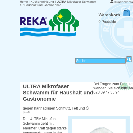
Home
|
Küchenreinigung
|
ULTRA
Mikrofaser Schwamm
Kundenkonto
für Haushalt und Gastronomie
Warenkorb
0 Produkte
Bei Fragen zum Produkt
ULTRA
Mikrofaser
wenden Sie sich bitte an
Schwamm für Haushalt und
023 09 / 7 33 94
Gastronomie
gegen hartnäckigen Schmutz, Fett und Öl
[8105]
Der ULTRA Mikrofaser
Schwamm geht mit
enormer Kraft gegen starke