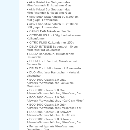
● Aktiv Kristall 2er Set grau - das
Mikrofasertuch für kostbares Glas
● Aktiv Kristall 2er Set grau - das
Mikrofasertuch für kostbares Glas
● Aktiv Strand/Saunatuch 80 x 200 cm,
500 gr/qm, Löwenzahn
● Aktiv Strand/Saunatuch 80 x 200 cm,
500 gr/qm, Löwenzahn
● CAR-CLEAN Mikrofaser 2er Set
● CITRO-PLUS 2 x 250g, hochwirksamer
Kalkentferner
● CITRO-PLUS Kalkentferner, 250g
● DELTA-INTENSE Bodentuch, 40 cm,
Mikrofaser mit Baumwolle
● DELTA Handschuh, Mikrofaser mit
Baumwolle
● DELTA Tuch, 5er Set, Mikrofaser mit
Baumwolle
● DELTA Tuch, Mikrofaser mit Baumwolle
● DUO Mikrofaser Handschuh - vielseitig
einsetzbar
● ECO 3000 Classic 2.0 Grau
Allzweck-/Abwaschtüche, 40x40cm,
Mikrofaser
● ECO 3000 Classic 2.0 Grau
Allzweck-/Abwaschtücher, Mikrofaser, 5er
● ECO 3000 Classic 2.0 Grün
Allzweck-/Abwaschtücher, 40x40 cm Mikrof.
● ECO 3000 Classic 2.0 Grün
Allzweck-/Abwaschtücher, Mikrofaser, 5er
● ECO 3000 Classic 2.0 Schwarz
Allzweck-/Abwaschtücher, 40x40 cm,
● ECO 3000 Classic 2.0 Schwarz
Allzweck-/Abwaschtücher, Mikrofaser, 5er
● Fensterreiniger mit Mikrofaser und
Gummilippe, 2tlg.