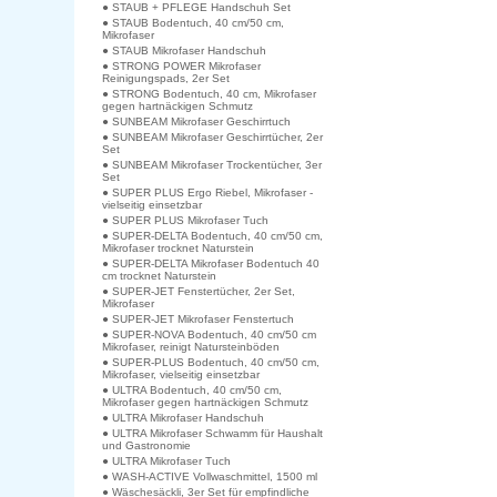
● STAUB + PFLEGE Handschuh Set
● STAUB Bodentuch, 40 cm/50 cm,
Mikrofaser
● STAUB Mikrofaser Handschuh
● STRONG POWER Mikrofaser
Reinigungspads, 2er Set
● STRONG Bodentuch, 40 cm, Mikrofaser
gegen hartnäckigen Schmutz
● SUNBEAM Mikrofaser Geschirrtuch
● SUNBEAM Mikrofaser Geschirrtücher, 2er
Set
● SUNBEAM Mikrofaser Trockentücher, 3er
Set
● SUPER PLUS Ergo Riebel, Mikrofaser -
vielseitig einsetzbar
● SUPER PLUS Mikrofaser Tuch
● SUPER-DELTA Bodentuch, 40 cm/50 cm,
Mikrofaser trocknet Naturstein
● SUPER-DELTA Mikrofaser Bodentuch 40
cm trocknet Naturstein
● SUPER-JET Fenstertücher, 2er Set,
Mikrofaser
● SUPER-JET Mikrofaser Fenstertuch
● SUPER-NOVA Bodentuch, 40 cm/50 cm
Mikrofaser, reinigt Natursteinböden
● SUPER-PLUS Bodentuch, 40 cm/50 cm,
Mikrofaser, vielseitig einsetzbar
● ULTRA Bodentuch, 40 cm/50 cm,
Mikrofaser gegen hartnäckigen Schmutz
● ULTRA Mikrofaser Handschuh
● ULTRA Mikrofaser Schwamm für Haushalt
und Gastronomie
● ULTRA Mikrofaser Tuch
● WASH-ACTIVE Vollwaschmittel, 1500 ml
● Wäschesäckli, 3er Set für empfindliche