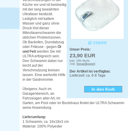
Verschmutzungen in der
Küche vor und ist beidseitig
mit der lang bewährten
Ultrafaser bestückt.
Lediglich mit kaltem
Wasser und ganz ohne
Druck löst dieser
Mikrofaserschwamm die
üblichen Problemzonen.
Ob Backofen, Dunstabzug
oder Friteuse - gegen
Öl
Unser Preis:
und Fett
werden Sie mit
23,90 EUR
ULTRA erfolgreich sein.
Den Schwamm dabei nur
[inkl. 19% MwSt.
zzgl.
Versandkosten
]
leicht auf der
Verschmutzung kreisen
Der Artikel ist verfügbar.
lassen. Eine wertvolle Hilfe
Lieferzeit: ca. 6-8 Tage
in der Gastronomie.
Übrigens: Auch im
Garagenbereich, an
Fahrzeugen aller Art, im
Garten, am Pool oder im Bootshaus findet der ULTRA Schwamm
seine Anwendung.
Lieferumfang:
1 Schwamm, ca. 16x18x3 cm
Material: 100% Polyester