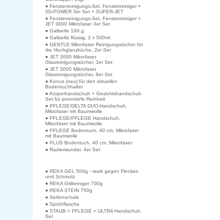
● Fensterreinigungs-Set, Fensterreiniger +
3D-POWER 3er Set + SUPER-JET
● Fensterreinigungs-Set, Fensterreiniger +
JET 3000 Mikrofaser 3er Set
● Gallseife 100 g
● Gallseife flüssig, 2 x 500ml
● GENTLE Mikrofaser Reinigungstücher für
die Hochglanzküche, 2er Set
● JET 3000 Mikrofaser
Glasreinigungstücher, 3er Set
● JET 3000 Mikrofaser
Glasreinigungstücher, 6er Set
● Konus (neu) für den aktuellen
Bodentuchhalter
● Körperhandschuh + Gesichtshandschuh
Set für porentiefe Reinheit
● PFLEGE/DELTA DUO-Handschuh,
Mikrofaser mit Baumwolle
● PFLEGE/PFLEGE Handschuh,
Mikrofaser mit Baumwolle
● PFLEGE Bodentuch, 40 cm, Mikrofaser
mit Baumwolle
● PLUS Bodentuch, 40 cm, Mikrofaser
● Radierwunder, 4er Set
● REKA GEL 500g - stark gegen Flecken
und Schmutz
● REKA Grillreiniger 700g
● REKA STEIN 750g
● Seifenschale
● Sprühflasche
● STAUB + PFLEGE + ULTRA Handschuh
Set