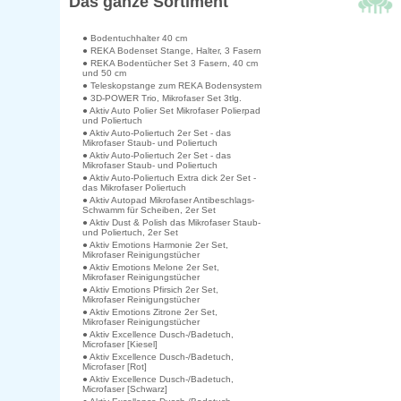
Das ganze Sortiment
● Bodentuchhalter 40 cm
● REKA Bodenset Stange, Halter, 3 Fasern
● REKA Bodentücher Set 3 Fasern, 40 cm
und 50 cm
● Teleskopstange zum REKA Bodensystem
● 3D-POWER Trio, Mikrofaser Set 3tlg.
● Aktiv Auto Polier Set Mikrofaser Polierpad
und Poliertuch
● Aktiv Auto-Poliertuch 2er Set - das
Mikrofaser Staub- und Poliertuch
● Aktiv Auto-Poliertuch 2er Set - das
Mikrofaser Staub- und Poliertuch
● Aktiv Auto-Poliertuch Extra dick 2er Set -
das Mikrofaser Poliertuch
● Aktiv Autopad Mikrofaser Antibeschlags-
Schwamm für Scheiben, 2er Set
● Aktiv Dust & Polish das Mikrofaser Staub-
und Poliertuch, 2er Set
● Aktiv Emotions Harmonie 2er Set,
Mikrofaser Reinigungstücher
● Aktiv Emotions Melone 2er Set,
Mikrofaser Reinigungstücher
● Aktiv Emotions Pfirsich 2er Set,
Mikrofaser Reinigungstücher
● Aktiv Emotions Zitrone 2er Set,
Mikrofaser Reinigungstücher
● Aktiv Excellence Dusch-/Badetuch,
Microfaser [Kiesel]
● Aktiv Excellence Dusch-/Badetuch,
Microfaser [Rot]
● Aktiv Excellence Dusch-/Badetuch,
Microfaser [Schwarz]