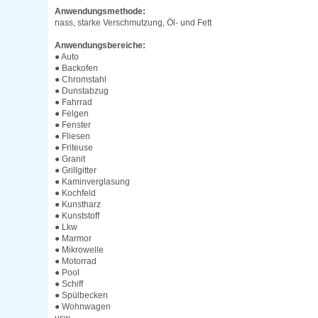
Anwendungsmethode:
nass, starke Verschmutzung, Öl- und Fett
Anwendungsbereiche:
● Auto
● Backofen
● Chromstahl
● Dunstabzug
● Fahrrad
● Felgen
● Fenster
● Fliesen
● Friteuse
● Granit
● Grillgitter
● Kaminverglasung
● Kochfeld
● Kunstharz
● Kunststoff
● Lkw
● Marmor
● Mikrowelle
● Motorrad
● Pool
● Schiff
● Spülbecken
● Wohnwagen