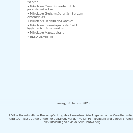
Wäsche
● Mikrofaser Gesichtshandschuh für
porentief reine Haut
● Mikrofaser Gesichtstücher 3er Set zum
Abschminken
● Mikrofaser Haarturban/Haartuch
● Mikrofaser Kosmetikpads 4er Set für
hygienisches Abschminken
● Mikrofaser Massageband
● REKA Bambo trio
Freitag, 07. August 2026
UVP = Unverbindliche Preisempfehlung des Herstellers. Alle Angaben ohne Gewähr; Irrtüm
und technische Änderungen vorbehalten. Für den vollen Funktionsumfang dieses Shops i
die Aktivierung von Java-Script notwendig.