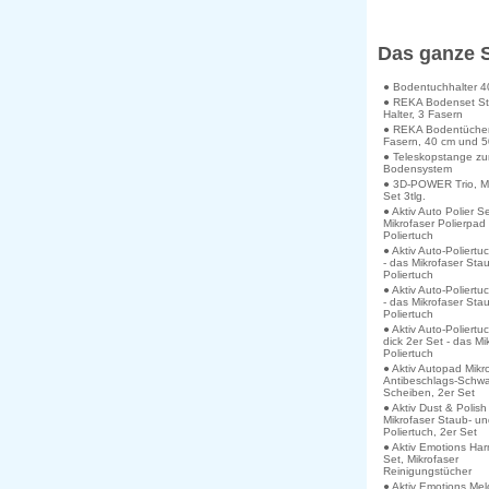
Das ganze 
● Bodentuchhalter 4
● REKA Bodenset S
Halter, 3 Fasern
● REKA Bodentücher
Fasern, 40 cm und 
● Teleskopstange z
Bodensystem
● 3D-POWER Trio, Mi
Set 3tlg.
● Aktiv Auto Polier S
Mikrofaser Polierpad
Poliertuch
● Aktiv Auto-Poliertu
- das Mikrofaser Sta
Poliertuch
● Aktiv Auto-Poliertu
- das Mikrofaser Sta
Poliertuch
● Aktiv Auto-Poliertu
dick 2er Set - das Mi
Poliertuch
● Aktiv Autopad Mikr
Antibeschlags-Schw
Scheiben, 2er Set
● Aktiv Dust & Polish
Mikrofaser Staub- u
Poliertuch, 2er Set
● Aktiv Emotions Ha
Set, Mikrofaser
Reinigungstücher
● Aktiv Emotions Me