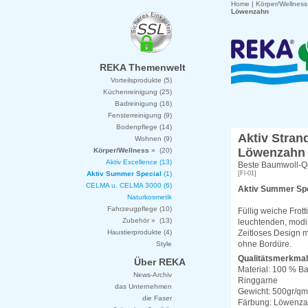
Home
|
Körper/Wellness
Löwenzahn
REKA Themenwelt
Vorteilsprodukte (5)
Küchenreinigung (25)
Badreinigung (16)
Fensterreinigung (9)
Bodenpflege (14)
Aktiv Stran
Wohnen (9)
Löwenzahn
Körper/Wellness
» (20)
Aktiv Excellence (13)
Beste Baumwoll-Qu
Aktiv Summer Special
(1)
[Fl-01]
CELMA u. CELMA 3000 (6)
Aktiv Summer Spe
Naturkosmetik
Fahrzeugpflege (10)
Füllig weiche Frot
Zubehör » (13)
leuchtenden, modi
Haustierprodukte (4)
Zeitloses Design 
ohne Bordüre.
Style
Qualitätsmerkmal
Über REKA
Material: 100 % Ba
News-Archiv
Ringgarne
das Unternehmen
Gewicht: 500gr/qm
die Faser
Färbung: Löwenzah