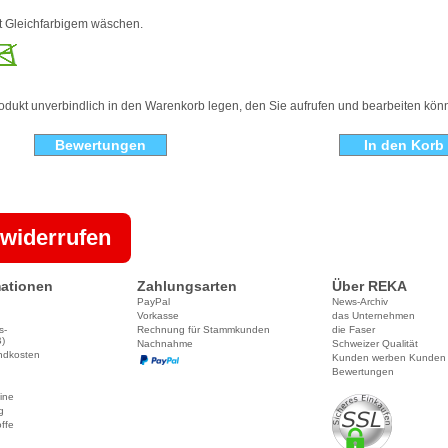
it Gleichfarbigem wäschen.
odukt unverbindlich in den Warenkorb legen, den Sie aufrufen und bearbeiten kön
Bewertungen
 widerrufen
ationen
Zahlungsarten
Über REKA
PayPal
News-Archiv
Vorkasse
das Unternehmen
s-
Rechnung für Stammkunden
die Faser
)
Nachnahme
Schweizer Qualität
ndkosten
Kunden werben Kunden
Bewertungen
line
g
ffe