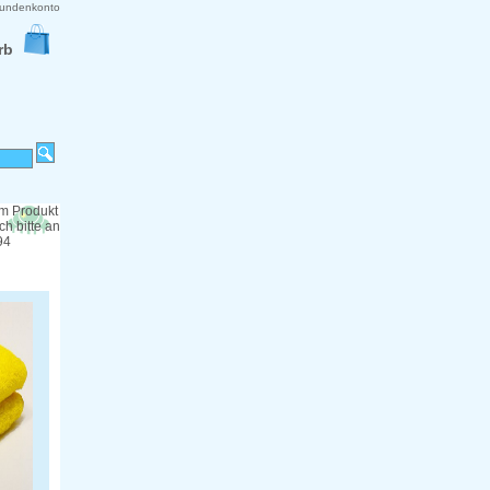
undenkonto
rb
m Produkt
h bitte an
94