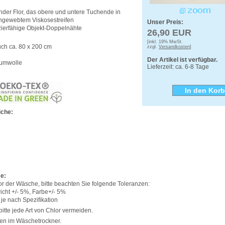
der Flor, das obere und untere Tuchende in
ingewebtem Viskosestreifen
Unser Preis:
zierfähige Objekt-Doppelnähte
26,90 EUR
[inkl. 19% MwSt.
uch ca. 80 x 200 cm
zzgl.
Versandkosten
]
Der Artikel ist verfügbar.
aumwolle
Lieferzeit: ca. 6-8 Tage
che:
e:
 der Wäsche, bitte beachten Sie folgende Toleranzen:
icht +/- 5%, Farbe+/- 5%
je nach Spezifikation
bitte jede Art von Chlor vermeiden.
en im Wäschetrockner.