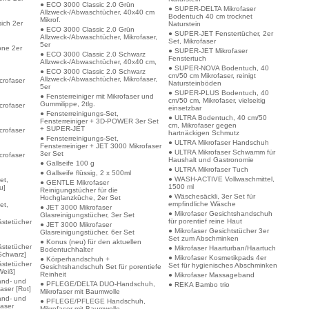
● ECO 3000 Classic 2.0 Grün
● SUPER-DELTA Mikrofaser
Allzweck-/Abwaschtücher, 40x40 cm
Bodentuch 40 cm trocknet
Mikrof.
sich 2er
Naturstein
● ECO 3000 Classic 2.0 Grün
● SUPER-JET Fenstertücher, 2er
Allzweck-/Abwaschtücher, Mikrofaser,
Set, Mikrofaser
5er
one 2er
● SUPER-JET Mikrofaser
● ECO 3000 Classic 2.0 Schwarz
Fenstertuch
Allzweck-/Abwaschtücher, 40x40 cm,
● SUPER-NOVA Bodentuch, 40
● ECO 3000 Classic 2.0 Schwarz
cm/50 cm Mikrofaser, reinigt
Allzweck-/Abwaschtücher, Mikrofaser,
crofaser
Natursteinböden
5er
● SUPER-PLUS Bodentuch, 40
● Fensterreiniger mit Mikrofaser und
cm/50 cm, Mikrofaser, vielseitig
Gummilippe, 2tlg.
crofaser
einsetzbar
● Fensterreinigungs-Set,
● ULTRA Bodentuch, 40 cm/50
Fensterreiniger + 3D-POWER 3er Set
cm, Mikrofaser gegen
+ SUPER-JET
crofaser
hartnäckigen Schmutz
● Fensterreinigungs-Set,
● ULTRA Mikrofaser Handschuh
Fensterreiniger + JET 3000 Mikrofaser
● ULTRA Mikrofaser Schwamm für
3er Set
crofaser
Haushalt und Gastronomie
● Gallseife 100 g
● ULTRA Mikrofaser Tuch
● Gallseife flüssig, 2 x 500ml
● WASH-ACTIVE Vollwaschmittel,
et,
● GENTLE Mikrofaser
1500 ml
u]
Reinigungstücher für die
● Wäschesäckli, 3er Set für
Hochglanzküche, 2er Set
empfindliche Wäsche
et,
● JET 3000 Mikrofaser
● Mikrofaser Gesichtshandschuh
Glasreinigungstücher, 3er Set
für porentief reine Haut
ästetücher
● JET 3000 Mikrofaser
● Mikrofaser Gesichtstücher 3er
Glasreinigungstücher, 6er Set
Set zum Abschminken
● Konus (neu) für den aktuellen
ästetücher
● Mikrofaser Haarturban/Haartuch
Bodentuchhalter
[Schwarz]
● Mikrofaser Kosmetikpads 4er
● Körperhandschuh +
ästetücher
Set für hygienisches Abschminken
Gesichtshandschuh Set für porentiefe
Weiß]
Reinheit
● Mikrofaser Massageband
and- und
● PFLEGE/DELTA DUO-Handschuh,
● REKA Bambo trio
aser [Rot]
Mikrofaser mit Baumwolle
and- und
● PFLEGE/PFLEGE Handschuh,
faser
Mikrofaser mit Baumwolle