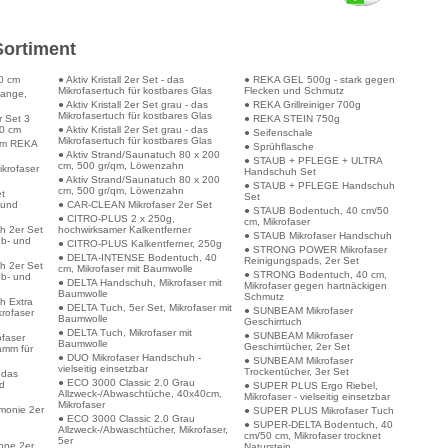
Sortiment
0 cm
● Aktiv Kristall 2er Set - das
● REKA GEL 500g - stark gegen
Mikrofasertuch für kostbares Glas
Flecken und Schmutz
tange,
● Aktiv Kristall 2er Set grau - das
● REKA Grillreiniger 700g
Mikrofasertuch für kostbares Glas
 Set 3
● REKA STEIN 750g
50 cm
● Aktiv Kristall 2er Set grau - das
● Seifenschale
Mikrofasertuch für kostbares Glas
um REKA
● Sprühflasche
● Aktiv Strand/Saunatuch 80 x 200
● STAUB + PFLEGE + ULTRA
cm, 500 gr/qm, Löwenzahn
krofaser
Handschuh Set
● Aktiv Strand/Saunatuch 80 x 200
● STAUB + PFLEGE Handschuh
cm, 500 gr/qm, Löwenzahn
et
Set
 und
● CAR-CLEAN Mikrofaser 2er Set
● STAUB Bodentuch, 40 cm/50
● CITRO-PLUS 2 x 250g,
cm, Mikrofaser
ch 2er Set
hochwirksamer Kalkentferner
● STAUB Mikrofaser Handschuh
ub- und
● CITRO-PLUS Kalkentferner, 250g
● STRONG POWER Mikrofaser
● DELTA-INTENSE Bodentuch, 40
Reinigungspads, 2er Set
ch 2er Set
cm, Mikrofaser mit Baumwolle
● STRONG Bodentuch, 40 cm,
ub- und
● DELTA Handschuh, Mikrofaser mit
Mikrofaser gegen hartnäckigen
Baumwolle
Schmutz
ch Extra
● DELTA Tuch, 5er Set, Mikrofaser mit
● SUNBEAM Mikrofaser
krofaser
Baumwolle
Geschirrtuch
● DELTA Tuch, Mikrofaser mit
● SUNBEAM Mikrofaser
ofaser
Baumwolle
Geschirrtücher, 2er Set
amm für
● DUO Mikrofaser Handschuh -
● SUNBEAM Mikrofaser
vielseitig einsetzbar
Trockentücher, 3er Set
 das
● ECO 3000 Classic 2.0 Grau
nd
● SUPER PLUS Ergo Riebel,
Allzweck-/Abwaschtüche, 40x40cm,
Mikrofaser - vielseitig einsetzbar
Mikrofaser
rmonie 2er
● SUPER PLUS Mikrofaser Tuch
● ECO 3000 Classic 2.0 Grau
● SUPER-DELTA Bodentuch, 40
Allzweck-/Abwaschtücher, Mikrofaser,
cm/50 cm, Mikrofaser trocknet
5er
lone 2er
Naturstein