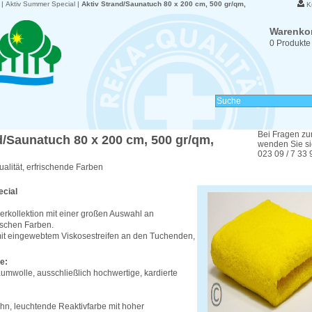
|
Aktiv Summer Special
|
Aktiv Strand/Saunatuch 80 x 200 cm, 500 gr/qm,
K
Warenko
0 Produkte
Bei Fragen zu
d/Saunatuch 80 x 200 cm, 500 gr/qm,
wenden Sie sic
023 09 / 7 33 
alität, erfrischende Farben
cial
tierkollektion mit einer großen Auswahl an
schen Farben.
mit eingewebtem Viskosestreifen an den Tuchenden,
e:
umwolle, ausschließlich hochwertige, kardierte
n, leuchtende Reaktivfarbe mit hoher