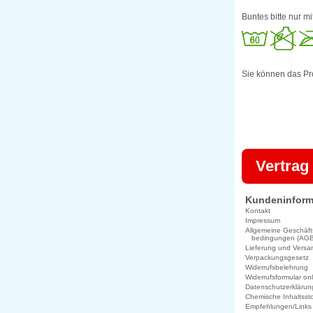
Buntes bitte nur m
Sie können das Pr
Vertrag
Kundeninform
Kontakt
Impressum
Allgemeine Geschäft
bedingungen (AGB
Lieferung und Versa
Verpackungsgesetz
Widerrufsbelehrung
Widerrufsformular on
Datenschutzerklärun
Chemische Inhaltssto
Empfehlungen/Links