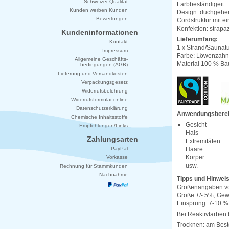
Schweizer Qualität
Farbbeständigeit
Kunden werben Kunden
Design: duchgehen
Bewertungen
Cordstruktur mit e
Konfektion: strapa
Kundeninformationen
Lieferumfang:
Kontakt
1 x Strand/Saunat
Impressum
Farbe: Löwenzahn
Allgemeine Geschäfts-
Material 100 % B
bedingungen (AGB)
Lieferung und Versandkosten
Verpackungsgesetz
Widerrufsbelehrung
Widerrufsformular online
Datenschutzerklärung
Anwendungsberei
Chemische Inhaltsstoffe
Gesicht
Empfehlungen/Links
Hals
Zahlungsarten
Extremitäten
PayPal
Haare
Körper
Vorkasse
usw.
Rechnung für Stammkunden
Nachnahme
Tipps und Hinweis
Größenangaben vor
Größe +/- 5%, Gew
Einsprung: 7-10 % 
Bei Reaktivfarben 
Trocknen: am Best