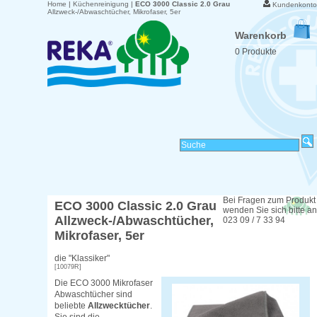
Home
|
Küchenreinigung
|
ECO 3000 Classic 2.0 Grau
Kundenkonto
Allzweck-/Abwaschtücher, Mikrofaser, 5er
Warenkorb
0 Produkte
Bei Fragen zum Produkt
ECO 3000 Classic 2.0 Grau
wenden Sie sich bitte an
Allzweck-/Abwaschtücher,
023 09 / 7 33 94
Mikrofaser, 5er
die "Klassiker"
[10079R]
Die ECO 3000 Mikrofaser
Abwaschtücher sind
beliebte
Allzwecktücher
.