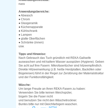
Anwendungsmethode:
nass
Anwendungsbereiche:
● Abwasch
● Chrom
● Glasgeramik
● Küchenapparate
● Kühlschrank
● Lampen
● glatte Oberflächen
● Schränke (innen)
usw.
Tipps und Hinweise:
Nach Gebrauch das Tuch gründlich mit REKA-Gallseife
auswaschen und mit kaltem Wasser ausspülen (Hygiene). Geben
Sie acht auf Ihre Fasern: Mikrofasertücher sind hitzeempfindlich.
Direkte Hitzeeinwirkung (z.B. heiße Herdplatten, Backöfen oder
Bügeleisen) führt in der Regel zur Zerstörung der Materialstruktur
und der Funktionsfähigkeit.
Wäsche:
Um lange Freude an Ihren REKA-Fasern zu haben:
Verwenden Sie bitte keinen Weichspüler,
bügeln Sie die Faser nicht
und benutzen Sie nicht den Wäschetrockner.
Buntes bitte nur mit Gleichfarbigem waschen.