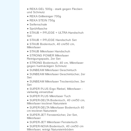
● REKA GEL 500g - stark gegen Flecken
und Schmutz
● REKA Grillreiniger 700g
● REKA STEIN 750g
● Seifenschale
● Sprühflasche
● STAUB + PFLEGE + ULTRA Handschuh
Set
● STAUB + PFLEGE Handschuh Set
● STAUB Bodentuch, 40 cm/50 cm,
Mikrofaser
● STAUB Mikrofaser Handschuh
● STRONG POWER Mikrofaser
Reinigungspads, 2er Set
● STRONG Bodentuch, 40 cm, Mikrofaser
gegen hartnäckigen Schmutz
● SUNBEAM Mikrofaser Geschirrtuch
● SUNBEAM Mikrofaser Geschirrtücher, 2er
Set
● SUNBEAM Mikrofaser Trockentücher, 3er
Set
● SUPER PLUS Ergo Riebel, Mikrofaser -
vielseitig einsetzbar
● SUPER PLUS Mikrofaser Tuch
● SUPER-DELTA Bodentuch, 40 cm/50 cm,
Mikrofaser trocknet Naturstein
● SUPER-DELTA Mikrofaser Bodentuch 40
cm trocknet Naturstein
● SUPER-JET Fenstertücher, 2er Set,
Mikrofaser
● SUPER-JET Mikrofaser Fenstertuch
● SUPER-NOVA Bodentuch, 40 cm/50 cm
Mikrofaser, reinigt Natursteinböden