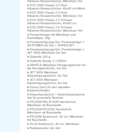
Allzweck-/Abwaschtücher, Mikrofaser, 5er
● ECO 3000 Classic 2.0 Grün
Allzweck-/Abwaschtücher, 40x40 cm Mikrof.
● ECO 3000 Classic 2.0 Grün
Allzweck-/Abwaschtücher, Mikrofaser, 5er
● ECO 3000 Classic 2.0 Schwarz
Allzweck-/Abwaschtücher, 40x40 cm,
● ECO 3000 Classic 2.0 Schwarz
Allzweck-/Abwaschtücher, Mikrofaser, 5er
● Fensterreiniger mit Mikrofaser und
Gummilippe, 2tlg.
● Fensterreinigungs-Set, Fensterreiniger +
3D-POWER 3er Set + SUPER-JET
● Fensterreinigungs-Set, Fensterreiniger +
JET 3000 Mikrofaser 3er Set
● Gallseife 100 g
● Gallseife flüssig, 2 x 500ml
● GENTLE Mikrofaser Reinigungstücher für
die Hochglanzküche, 2er Set
● JET 3000 Mikrofaser
Glasreinigungstücher, 3er Set
● JET 3000 Mikrofaser
Glasreinigungstücher, 6er Set
● Konus (neu) für den aktuellen
Bodentuchhalter
● Körperhandschuh + Gesichtshandschuh
Set für porentiefe Reinheit
● PFLEGE/DELTA DUO-Handschuh,
Mikrofaser mit Baumwolle
● PFLEGE/PFLEGE Handschuh,
Mikrofaser mit Baumwolle
● PFLEGE Bodentuch, 40 cm, Mikrofaser
mit Baumwolle
● PLUS Bodentuch, 40 cm, Mikrofaser
● Radierwunder, 4er Set