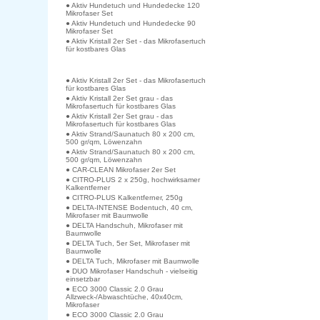
● Aktiv Hundetuch und Hundedecke 120
Mikrofaser Set
● Aktiv Hundetuch und Hundedecke 90
Mikrofaser Set
● Aktiv Kristall 2er Set - das Mikrofasertuch
für kostbares Glas
● Aktiv Kristall 2er Set - das Mikrofasertuch
für kostbares Glas
● Aktiv Kristall 2er Set grau - das
Mikrofasertuch für kostbares Glas
● Aktiv Kristall 2er Set grau - das
Mikrofasertuch für kostbares Glas
● Aktiv Strand/Saunatuch 80 x 200 cm,
500 gr/qm, Löwenzahn
● Aktiv Strand/Saunatuch 80 x 200 cm,
500 gr/qm, Löwenzahn
● CAR-CLEAN Mikrofaser 2er Set
● CITRO-PLUS 2 x 250g, hochwirksamer
Kalkentferner
● CITRO-PLUS Kalkentferner, 250g
● DELTA-INTENSE Bodentuch, 40 cm,
Mikrofaser mit Baumwolle
● DELTA Handschuh, Mikrofaser mit
Baumwolle
● DELTA Tuch, 5er Set, Mikrofaser mit
Baumwolle
● DELTA Tuch, Mikrofaser mit Baumwolle
● DUO Mikrofaser Handschuh - vielseitig
einsetzbar
● ECO 3000 Classic 2.0 Grau
Allzweck-/Abwaschtüche, 40x40cm,
Mikrofaser
● ECO 3000 Classic 2.0 Grau