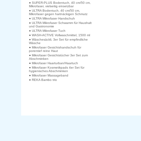
● SUPER-PLUS Bodentuch, 40 cm/50 cm,
Mikrofaser, vielseitig einsetzbar
● ULTRA Bodentuch, 40 cm/50 cm,
Mikrofaser gegen hartnäckigen Schmutz
● ULTRA Mikrofaser Handschuh
● ULTRA Mikrofaser Schwamm für Haushalt
und Gastronomie
● ULTRA Mikrofaser Tuch
● WASH-ACTIVE Vollwaschmittel, 1500 ml
● Wäschesäckli, 3er Set für empfindliche
Wäsche
● Mikrofaser Gesichtshandschuh für
porentief reine Haut
● Mikrofaser Gesichtstücher 3er Set zum
Abschminken
● Mikrofaser Haarturban/Haartuch
● Mikrofaser Kosmetikpads 4er Set für
hygienisches Abschminken
● Mikrofaser Massageband
● REKA Bambo trio