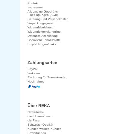
Kontakt
Impressum
Allgemeine Geschäfts-
bedingungen (AGB)
Lieferung und Versandkosten
Verpackungsgesetz
Widerrufsbelehrung
Widerrufsformular online
Datenschutzerklärung
Chemische Inhaltsstoffe
Empfehlungen/Links
Zahlungsarten
PayPal
Vorkasse
Rechnung für Stammkunden
Nachnahme
Über REKA
News-Archiv
das Unternehmen
die Faser
Schweizer Qualität
Kunden werben Kunden
Bewertungen