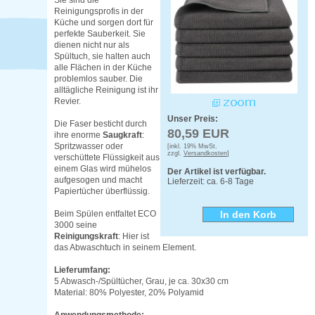
Sie sind die
Reinigungsprofis in der
Küche und sorgen dort für
perfekte Sauberkeit. Sie
dienen nicht nur als
Spültuch, sie halten auch
alle Flächen in der Küche
problemlos sauber. Die
alltägliche Reinigung ist ihr
Revier.
Unser Preis:
Die Faser besticht durch
80,59 EUR
ihre enorme
Saugkraft
:
Spritzwasser oder
[inkl. 19% MwSt.
zzgl.
Versandkosten
]
verschüttete Flüssigkeit aus
einem Glas wird mühelos
Der Artikel ist verfügbar.
aufgesogen und macht
Lieferzeit: ca. 6-8 Tage
Papiertücher überflüssig.
Beim Spülen entfaltet ECO
3000 seine
Reinigungskraft
: Hier ist
das Abwaschtuch in seinem Element.
Lieferumfang:
5 Abwasch-/Spültücher, Grau, je ca. 30x30 cm
Material: 80% Polyester, 20% Polyamid