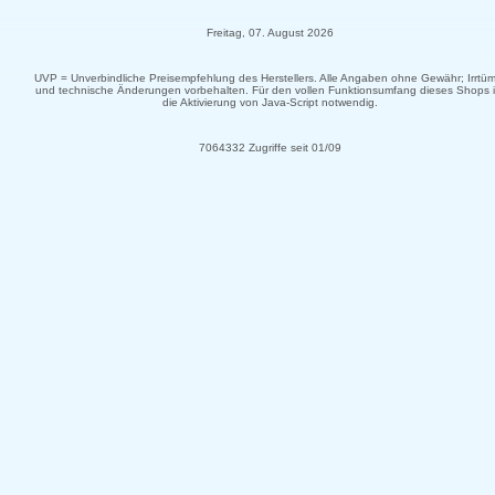
Freitag, 07. August 2026
UVP = Unverbindliche Preisempfehlung des Herstellers. Alle Angaben ohne Gewähr; Irrtüm
und technische Änderungen vorbehalten. Für den vollen Funktionsumfang dieses Shops i
die Aktivierung von Java-Script notwendig.
7064332 Zugriffe seit 01/09