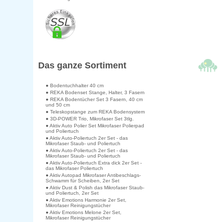
Das ganze Sortiment
● Bodentuchhalter 40 cm
● REKA Bodenset Stange, Halter, 3 Fasern
● REKA Bodentücher Set 3 Fasern, 40 cm
und 50 cm
● Teleskopstange zum REKA Bodensystem
● 3D-POWER Trio, Mikrofaser Set 3tlg.
● Aktiv Auto Polier Set Mikrofaser Polierpad
und Poliertuch
● Aktiv Auto-Poliertuch 2er Set - das
Mikrofaser Staub- und Poliertuch
● Aktiv Auto-Poliertuch 2er Set - das
Mikrofaser Staub- und Poliertuch
● Aktiv Auto-Poliertuch Extra dick 2er Set -
das Mikrofaser Poliertuch
● Aktiv Autopad Mikrofaser Antibeschlags-
Schwamm für Scheiben, 2er Set
● Aktiv Dust & Polish das Mikrofaser Staub-
und Poliertuch, 2er Set
● Aktiv Emotions Harmonie 2er Set,
Mikrofaser Reinigungstücher
● Aktiv Emotions Melone 2er Set,
Mikrofaser Reinigungstücher