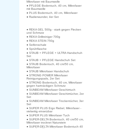
Mikrofaser mit Baumwolle
● PFLEGE Bodentuch, 40 cm, Mikrofaser
mit Baumwolle
● PLUS Bodentuch, 40 cm, Mikrofaser
● Radierwunder, 4er Set
● REKA GEL 500g - stark gegen Flecken
und Schmutz
● REKA Grillreiniger 700g
● REKA STEIN 750g
● Seifenschale
● Sprühflasche
● STAUB + PFLEGE + ULTRA Handschuh
Set
● STAUB + PFLEGE Handschuh Set
● STAUB Bodentuch, 40 cm/50 cm,
Mikrofaser
● STAUB Mikrofaser Handschuh
● STRONG POWER Mikrofaser
Reinigungspads, 2er Set
● STRONG Bodentuch, 40 cm, Mikrofaser
gegen hartnäckigen Schmutz
● SUNBEAM Mikrofaser Geschirrtuch
● SUNBEAM Mikrofaser Geschirrtücher, 2er
Set
● SUNBEAM Mikrofaser Trockentücher, 3er
Set
● SUPER PLUS Ergo Riebel, Mikrofaser -
vielseitig einsetzbar
● SUPER PLUS Mikrofaser Tuch
● SUPER-DELTA Bodentuch, 40 cm/50 cm,
Mikrofaser trocknet Naturstein
● SUPER-DELTA Mikrofaser Bodentuch 40