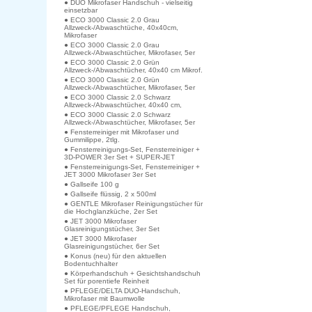
● DUO Mikrofaser Handschuh - vielseitig
einsetzbar
● ECO 3000 Classic 2.0 Grau
Allzweck-/Abwaschtüche, 40x40cm,
Mikrofaser
● ECO 3000 Classic 2.0 Grau
Allzweck-/Abwaschtücher, Mikrofaser, 5er
● ECO 3000 Classic 2.0 Grün
Allzweck-/Abwaschtücher, 40x40 cm Mikrof.
● ECO 3000 Classic 2.0 Grün
Allzweck-/Abwaschtücher, Mikrofaser, 5er
● ECO 3000 Classic 2.0 Schwarz
Allzweck-/Abwaschtücher, 40x40 cm,
● ECO 3000 Classic 2.0 Schwarz
Allzweck-/Abwaschtücher, Mikrofaser, 5er
● Fensterreiniger mit Mikrofaser und
Gummilippe, 2tlg.
● Fensterreinigungs-Set, Fensterreiniger +
3D-POWER 3er Set + SUPER-JET
● Fensterreinigungs-Set, Fensterreiniger +
JET 3000 Mikrofaser 3er Set
● Gallseife 100 g
● Gallseife flüssig, 2 x 500ml
● GENTLE Mikrofaser Reinigungstücher für
die Hochglanzküche, 2er Set
● JET 3000 Mikrofaser
Glasreinigungstücher, 3er Set
● JET 3000 Mikrofaser
Glasreinigungstücher, 6er Set
● Konus (neu) für den aktuellen
Bodentuchhalter
● Körperhandschuh + Gesichtshandschuh
Set für porentiefe Reinheit
● PFLEGE/DELTA DUO-Handschuh,
Mikrofaser mit Baumwolle
● PFLEGE/PFLEGE Handschuh,