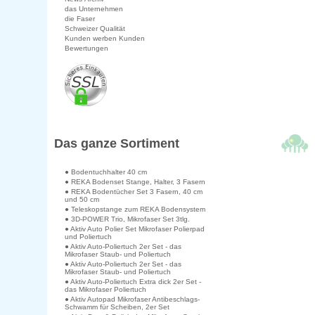
das Unternehmen
die Faser
Schweizer Qualität
Kunden werben Kunden
Bewertungen
Das ganze Sortiment
● Bodentuchhalter 40 cm
● REKA Bodenset Stange, Halter, 3 Fasern
● REKA Bodentücher Set 3 Fasern, 40 cm
und 50 cm
● Teleskopstange zum REKA Bodensystem
● 3D-POWER Trio, Mikrofaser Set 3tlg.
● Aktiv Auto Polier Set Mikrofaser Polierpad
und Poliertuch
● Aktiv Auto-Poliertuch 2er Set - das
Mikrofaser Staub- und Poliertuch
● Aktiv Auto-Poliertuch 2er Set - das
Mikrofaser Staub- und Poliertuch
● Aktiv Auto-Poliertuch Extra dick 2er Set -
das Mikrofaser Poliertuch
● Aktiv Autopad Mikrofaser Antibeschlags-
Schwamm für Scheiben, 2er Set