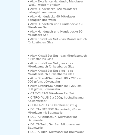
● Aktiv Excellence Handtuch, Microfaser
[Weiß], weich + effektiv
● Aktiv Hundedecke 120 Mikrofaser,
behaglich und warm
● Aktiv Hundedecke 90 Mikrofaser,
behaglich und warm
● Aktiv Hundetuch und Hundedecke 120
Mikrofaser Set
● Aktiv Hundetuch und Hundedecke 90
Mikrofaser Set
● Aktiv Kristall 2er Set - das Mikrofasertuch
für kostbares Glas
● Aktiv Kristall 2er Set - das Mikrofasertuch
für kostbares Glas
● Aktiv Kristall 2er Set grau - das
Mikrofasertuch für kostbares Glas
● Aktiv Kristall 2er Set grau - das
Mikrofasertuch für kostbares Glas
● Aktiv Strand/Saunatuch 80 x 200 cm,
500 gr/qm, Löwenzahn
● Aktiv Strand/Saunatuch 80 x 200 cm,
500 gr/qm, Löwenzahn
● CAR-CLEAN Mikrofaser 2er Set
● CITRO-PLUS 2 x 250g, hochwirksamer
Kalkentferner
● CITRO-PLUS Kalkentferner, 250g
● DELTA-INTENSE Bodentuch, 40 cm,
Mikrofaser mit Baumwolle
● DELTA Handschuh, Mikrofaser mit
Baumwolle
● DELTA Tuch, 5er Set, Mikrofaser mit
Baumwolle
● DELTA Tuch, Mikrofaser mit Baumwolle