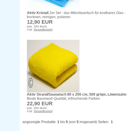
Aktiv Kristall
2er Set - das Mikrofasertuch für kostbares Glas -
trocknen, reinigen, polieren
12,90 EUR
[inkl. 19% MwSt.
zzgl.
Versandkosten
]
Aktiv Strand/Saunatuch 80 x 200 cm, 500 gr/qm, Löwenzahn
Beste Baumwoll-Qualität, erfrischende Farben
22,90 EUR
[inkl. 19% MwSt.
zzgl.
Versandkosten
]
angezeigte Produkte:
1
bis
5
(von
5
insgesamt) Seiten:
1