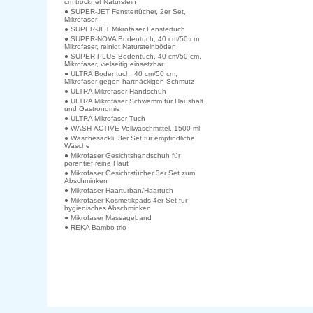
cm trocknet Naturstein
● SUPER-JET Fenstertücher, 2er Set,
Mikrofaser
● SUPER-JET Mikrofaser Fenstertuch
● SUPER-NOVA Bodentuch, 40 cm/50 cm
Mikrofaser, reinigt Natursteinböden
● SUPER-PLUS Bodentuch, 40 cm/50 cm,
Mikrofaser, vielseitig einsetzbar
● ULTRA Bodentuch, 40 cm/50 cm,
Mikrofaser gegen hartnäckigen Schmutz
● ULTRA Mikrofaser Handschuh
● ULTRA Mikrofaser Schwamm für Haushalt
und Gastronomie
● ULTRA Mikrofaser Tuch
● WASH-ACTIVE Vollwaschmittel, 1500 ml
● Wäschesäckli, 3er Set für empfindliche
Wäsche
● Mikrofaser Gesichtshandschuh für
porentief reine Haut
● Mikrofaser Gesichtstücher 3er Set zum
Abschminken
● Mikrofaser Haarturban/Haartuch
● Mikrofaser Kosmetikpads 4er Set für
hygienisches Abschminken
● Mikrofaser Massageband
● REKA Bambo trio