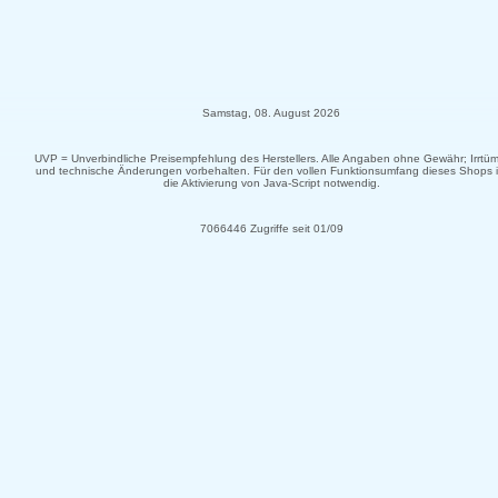
Samstag, 08. August 2026
UVP = Unverbindliche Preisempfehlung des Herstellers. Alle Angaben ohne Gewähr; Irrtüm
und technische Änderungen vorbehalten. Für den vollen Funktionsumfang dieses Shops i
die Aktivierung von Java-Script notwendig.
7066446 Zugriffe seit 01/09