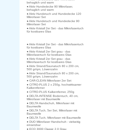
behaglich und warm
● Aktiv Hundedecke 90 Mikrofaser,
behaglich und warm
● Aktiv Hundetuch und Hundedecke 120
Mikrofaser Set
● Aktiv Hundetuch und Hundedecke 90
Mikrofaser Set
● Aktiv Kristall 2er Set - das Mikrofasertuch
für kostbares Glas
● Aktiv Kristall 2er Set - das Mikrofasertuch
für kostbares Glas
● Aktiv Kristall 2er Set grau - das
Mikrofasertuch für kostbares Glas
● Aktiv Kristall 2er Set grau - das
Mikrofasertuch für kostbares Glas
● Aktiv Strand/Saunatuch 80 x 200 cm,
500 gr/qm, Löwenzahn
● Aktiv Strand/Saunatuch 80 x 200 cm,
500 gr/qm, Löwenzahn
● CAR-CLEAN Mikrofaser 2er Set
● CITRO-PLUS 2 x 250g, hochwirksamer
Kalkentferner
● CITRO-PLUS Kalkentferner, 250g
● DELTA-INTENSE Bodentuch, 40 cm,
Mikrofaser mit Baumwolle
● DELTA Handschuh, Mikrofaser mit
Baumwolle
● DELTA Tuch, 5er Set, Mikrofaser mit
Baumwolle
● DELTA Tuch, Mikrofaser mit Baumwolle
● DUO Mikrofaser Handschuh - vielseitig
einsetzbar
● ECO 3000 Classic 2.0 Grau