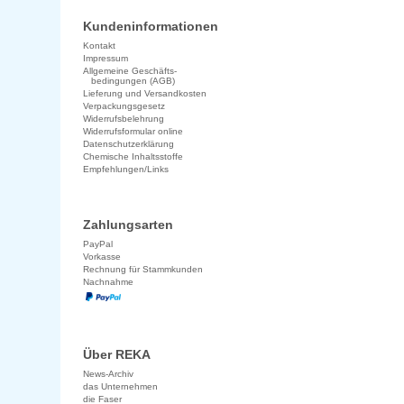
Kundeninformationen
Kontakt
Impressum
Allgemeine Geschäfts-
bedingungen (AGB)
Lieferung und Versandkosten
Verpackungsgesetz
Widerrufsbelehrung
Widerrufsformular online
Datenschutzerklärung
Chemische Inhaltsstoffe
Empfehlungen/Links
Zahlungsarten
PayPal
Vorkasse
Rechnung für Stammkunden
Nachnahme
Über REKA
News-Archiv
das Unternehmen
die Faser