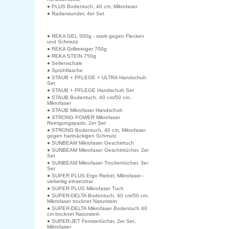
● PLUS Bodentuch, 40 cm, Mikrofaser
● Radierwunder, 4er Set
● REKA GEL 500g - stark gegen Flecken
und Schmutz
● REKA Grillreiniger 700g
● REKA STEIN 750g
● Seifenschale
● Sprühflasche
● STAUB + PFLEGE + ULTRA Handschuh
Set
● STAUB + PFLEGE Handschuh Set
● STAUB Bodentuch, 40 cm/50 cm,
Mikrofaser
● STAUB Mikrofaser Handschuh
● STRONG POWER Mikrofaser
Reinigungspads, 2er Set
● STRONG Bodentuch, 40 cm, Mikrofaser
gegen hartnäckigen Schmutz
● SUNBEAM Mikrofaser Geschirrtuch
● SUNBEAM Mikrofaser Geschirrtücher, 2er
Set
● SUNBEAM Mikrofaser Trockentücher, 3er
Set
● SUPER PLUS Ergo Riebel, Mikrofaser -
vielseitig einsetzbar
● SUPER PLUS Mikrofaser Tuch
● SUPER-DELTA Bodentuch, 40 cm/50 cm,
Mikrofaser trocknet Naturstein
● SUPER-DELTA Mikrofaser Bodentuch 40
cm trocknet Naturstein
● SUPER-JET Fenstertücher, 2er Set,
Mikrofaser