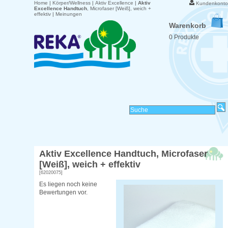
Home
|
Körper/Wellness
|
Aktiv Excellence
|
Aktiv
Kundenkonto
Excellence Handtuch
, Microfaser [Weiß], weich +
effektiv
|
Meinungen
Warenkorb
0 Produkte
Aktiv Excellence Handtuch
, Microfaser
[Weiß], weich + effektiv
[62020075]
Es liegen noch keine
Bewertungen vor.