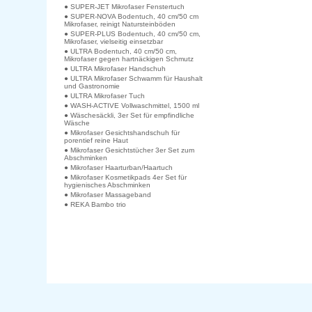
● SUPER-JET Mikrofaser Fenstertuch
● SUPER-NOVA Bodentuch, 40 cm/50 cm
Mikrofaser, reinigt Natursteinböden
● SUPER-PLUS Bodentuch, 40 cm/50 cm,
Mikrofaser, vielseitig einsetzbar
● ULTRA Bodentuch, 40 cm/50 cm,
Mikrofaser gegen hartnäckigen Schmutz
● ULTRA Mikrofaser Handschuh
● ULTRA Mikrofaser Schwamm für Haushalt
und Gastronomie
● ULTRA Mikrofaser Tuch
● WASH-ACTIVE Vollwaschmittel, 1500 ml
● Wäschesäckli, 3er Set für empfindliche
Wäsche
● Mikrofaser Gesichtshandschuh für
porentief reine Haut
● Mikrofaser Gesichtstücher 3er Set zum
Abschminken
● Mikrofaser Haarturban/Haartuch
● Mikrofaser Kosmetikpads 4er Set für
hygienisches Abschminken
● Mikrofaser Massageband
● REKA Bambo trio