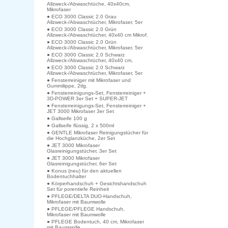
Allzweck-/Abwaschtüche, 40x40cm,
Mikrofaser
● ECO 3000 Classic 2.0 Grau
Allzweck-/Abwaschtücher, Mikrofaser, 5er
● ECO 3000 Classic 2.0 Grün
Allzweck-/Abwaschtücher, 40x40 cm Mikrof.
● ECO 3000 Classic 2.0 Grün
Allzweck-/Abwaschtücher, Mikrofaser, 5er
● ECO 3000 Classic 2.0 Schwarz
Allzweck-/Abwaschtücher, 40x40 cm,
● ECO 3000 Classic 2.0 Schwarz
Allzweck-/Abwaschtücher, Mikrofaser, 5er
● Fensterreiniger mit Mikrofaser und
Gummilippe, 2tlg.
● Fensterreinigungs-Set, Fensterreiniger +
3D-POWER 3er Set + SUPER-JET
● Fensterreinigungs-Set, Fensterreiniger +
JET 3000 Mikrofaser 3er Set
● Gallseife 100 g
● Gallseife flüssig, 2 x 500ml
● GENTLE Mikrofaser Reinigungstücher für
die Hochglanzküche, 2er Set
● JET 3000 Mikrofaser
Glasreinigungstücher, 3er Set
● JET 3000 Mikrofaser
Glasreinigungstücher, 6er Set
● Konus (neu) für den aktuellen
Bodentuchhalter
● Körperhandschuh + Gesichtshandschuh
Set für porentiefe Reinheit
● PFLEGE/DELTA DUO-Handschuh,
Mikrofaser mit Baumwolle
● PFLEGE/PFLEGE Handschuh,
Mikrofaser mit Baumwolle
● PFLEGE Bodentuch, 40 cm, Mikrofaser
mit Baumwolle