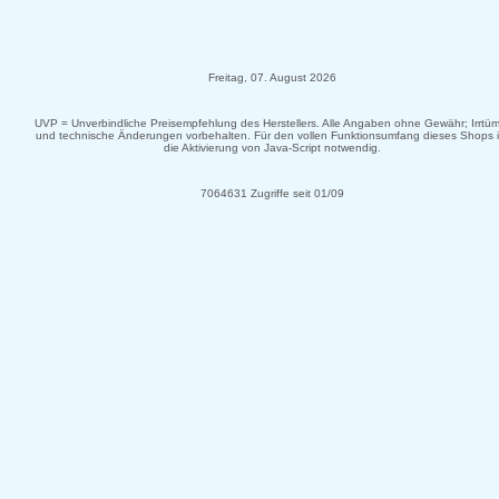
Freitag, 07. August 2026
UVP = Unverbindliche Preisempfehlung des Herstellers. Alle Angaben ohne Gewähr; Irrtüm
und technische Änderungen vorbehalten. Für den vollen Funktionsumfang dieses Shops i
die Aktivierung von Java-Script notwendig.
7064631 Zugriffe seit 01/09