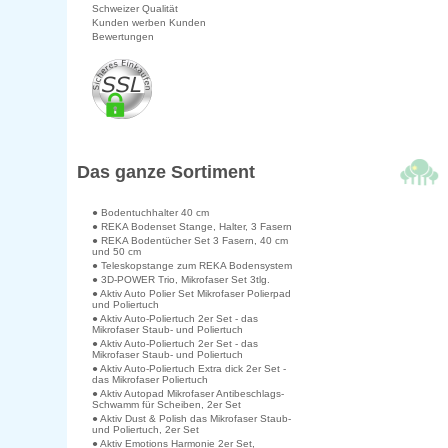
Schweizer Qualität
Kunden werben Kunden
Bewertungen
Das ganze Sortiment
● Bodentuchhalter 40 cm
● REKA Bodenset Stange, Halter, 3 Fasern
● REKA Bodentücher Set 3 Fasern, 40 cm
und 50 cm
● Teleskopstange zum REKA Bodensystem
● 3D-POWER Trio, Mikrofaser Set 3tlg.
● Aktiv Auto Polier Set Mikrofaser Polierpad
und Poliertuch
● Aktiv Auto-Poliertuch 2er Set - das
Mikrofaser Staub- und Poliertuch
● Aktiv Auto-Poliertuch 2er Set - das
Mikrofaser Staub- und Poliertuch
● Aktiv Auto-Poliertuch Extra dick 2er Set -
das Mikrofaser Poliertuch
● Aktiv Autopad Mikrofaser Antibeschlags-
Schwamm für Scheiben, 2er Set
● Aktiv Dust & Polish das Mikrofaser Staub-
und Poliertuch, 2er Set
● Aktiv Emotions Harmonie 2er Set,