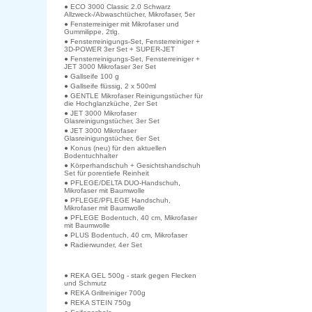
● ECO 3000 Classic 2.0 Schwarz
Allzweck-/Abwaschtücher, Mikrofaser, 5er
● Fensterreiniger mit Mikrofaser und
Gummilippe, 2tlg.
● Fensterreinigungs-Set, Fensterreiniger +
3D-POWER 3er Set + SUPER-JET
● Fensterreinigungs-Set, Fensterreiniger +
JET 3000 Mikrofaser 3er Set
● Gallseife 100 g
● Gallseife flüssig, 2 x 500ml
● GENTLE Mikrofaser Reinigungstücher für
die Hochglanzküche, 2er Set
● JET 3000 Mikrofaser
Glasreinigungstücher, 3er Set
● JET 3000 Mikrofaser
Glasreinigungstücher, 6er Set
● Konus (neu) für den aktuellen
Bodentuchhalter
● Körperhandschuh + Gesichtshandschuh
Set für porentiefe Reinheit
● PFLEGE/DELTA DUO-Handschuh,
Mikrofaser mit Baumwolle
● PFLEGE/PFLEGE Handschuh,
Mikrofaser mit Baumwolle
● PFLEGE Bodentuch, 40 cm, Mikrofaser
mit Baumwolle
● PLUS Bodentuch, 40 cm, Mikrofaser
● Radierwunder, 4er Set
● REKA GEL 500g - stark gegen Flecken
und Schmutz
● REKA Grillreiniger 700g
● REKA STEIN 750g