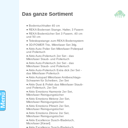
Das ganze Sortiment
● Bodentuchhalter 40 cm
● REKA Bodenset Stange, Halter, 3 Fasern
● REKA Bodentücher Set 3 Fasern, 40 cm
und 50 cm
● Teleskopstange zum REKA Bodensystem
● 3D-POWER Trio, Mikrofaser Set 3tlg.
● Aktiv Auto Polier Set Mikrofaser Polierpad
und Poliertuch
● Aktiv Auto-Poliertuch 2er Set - das
Mikrofaser Staub- und Poliertuch
● Aktiv Auto-Poliertuch 2er Set - das
Mikrofaser Staub- und Poliertuch
● Aktiv Auto-Poliertuch Extra dick 2er Set -
das Mikrofaser Poliertuch
● Aktiv Autopad Mikrofaser Antibeschlags-
Schwamm für Scheiben, 2er Set
● Aktiv Dust & Polish das Mikrofaser Staub-
und Poliertuch, 2er Set
● Aktiv Emotions Harmonie 2er Set,
Mikrofaser Reinigungstücher
● Aktiv Emotions Melone 2er Set,
Mikrofaser Reinigungstücher
● Aktiv Emotions Pfirsich 2er Set,
Mikrofaser Reinigungstücher
● Aktiv Emotions Zitrone 2er Set,
Mikrofaser Reinigungstücher
● Aktiv Excellence Dusch-/Badetuch,
Microfaser [Kiesel]
● Aktiv Excellence Dusch-/Badetuch,