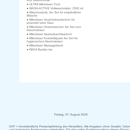
und Gastronomie
● ULTRA Mikrofaser Tuch
● WASH-ACTIVE Vollwaschmittel, 1500 ml
● Wäschesäckli, 3er Set für empfindliche
Wäsche
● Mikrofaser Gesichtshandschuh für
porentief reine Haut
● Mikrofaser Gesichtstücher 3er Set zum
Abschminken
● Mikrofaser Haarturban/Haartuch
● Mikrofaser Kosmetikpads 4er Set für
hygienisches Abschminken
● Mikrofaser Massageband
● REKA Bambo trio
Freitag, 07. August 2026
UVP = Unverbindliche Preisempfehlung des Herstellers. Alle Angaben ohne Gewähr; Irrtüm
und technische Änderungen vorbehalten. Für den vollen Funktionsumfang dieses Shops i