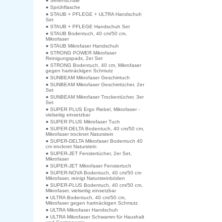
● Seifenschale
● Sprühflasche
● STAUB + PFLEGE + ULTRA Handschuh
Set
● STAUB + PFLEGE Handschuh Set
● STAUB Bodentuch, 40 cm/50 cm,
Mikrofaser
● STAUB Mikrofaser Handschuh
● STRONG POWER Mikrofaser
Reinigungspads, 2er Set
● STRONG Bodentuch, 40 cm, Mikrofaser
gegen hartnäckigen Schmutz
● SUNBEAM Mikrofaser Geschirrtuch
● SUNBEAM Mikrofaser Geschirrtücher, 2er
Set
● SUNBEAM Mikrofaser Trockentücher, 3er
Set
● SUPER PLUS Ergo Riebel, Mikrofaser -
vielseitig einsetzbar
● SUPER PLUS Mikrofaser Tuch
● SUPER-DELTA Bodentuch, 40 cm/50 cm,
Mikrofaser trocknet Naturstein
● SUPER-DELTA Mikrofaser Bodentuch 40
cm trocknet Naturstein
● SUPER-JET Fenstertücher, 2er Set,
Mikrofaser
● SUPER-JET Mikrofaser Fenstertuch
● SUPER-NOVA Bodentuch, 40 cm/50 cm
Mikrofaser, reinigt Natursteinböden
● SUPER-PLUS Bodentuch, 40 cm/50 cm,
Mikrofaser, vielseitig einsetzbar
● ULTRA Bodentuch, 40 cm/50 cm,
Mikrofaser gegen hartnäckigen Schmutz
● ULTRA Mikrofaser Handschuh
● ULTRA Mikrofaser Schwamm für Haushalt