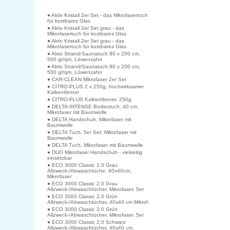
● Aktiv Kristall 2er Set - das Mikrofasertuch
für kostbares Glas
● Aktiv Kristall 2er Set grau - das
Mikrofasertuch für kostbares Glas
● Aktiv Kristall 2er Set grau - das
Mikrofasertuch für kostbares Glas
● Aktiv Strand/Saunatuch 80 x 200 cm,
500 gr/qm, Löwenzahn
● Aktiv Strand/Saunatuch 80 x 200 cm,
500 gr/qm, Löwenzahn
● CAR-CLEAN Mikrofaser 2er Set
● CITRO-PLUS 2 x 250g, hochwirksamer
Kalkentferner
● CITRO-PLUS Kalkentferner, 250g
● DELTA-INTENSE Bodentuch, 40 cm,
Mikrofaser mit Baumwolle
● DELTA Handschuh, Mikrofaser mit
Baumwolle
● DELTA Tuch, 5er Set, Mikrofaser mit
Baumwolle
● DELTA Tuch, Mikrofaser mit Baumwolle
● DUO Mikrofaser Handschuh - vielseitig
einsetzbar
● ECO 3000 Classic 2.0 Grau
Allzweck-/Abwaschtüche, 40x40cm,
Mikrofaser
● ECO 3000 Classic 2.0 Grau
Allzweck-/Abwaschtücher, Mikrofaser, 5er
● ECO 3000 Classic 2.0 Grün
Allzweck-/Abwaschtücher, 40x40 cm Mikrof.
● ECO 3000 Classic 2.0 Grün
Allzweck-/Abwaschtücher, Mikrofaser, 5er
● ECO 3000 Classic 2.0 Schwarz
Allzweck-/Abwaschtücher, 40x40 cm,