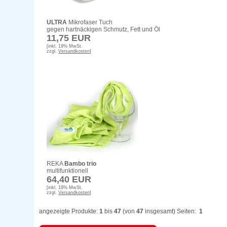
ULTRA
Mikrofaser Tuch
gegen hartnäckigen Schmutz, Fett und Öl
11,75 EUR
[inkl. 19% MwSt.
zzgl.
Versandkosten
]
REKA
Bambo trio
multifunktionell
64,40 EUR
[inkl. 19% MwSt.
zzgl.
Versandkosten
]
angezeigte Produkte:
1
bis
47
(von
47
insgesamt) Seiten:
1