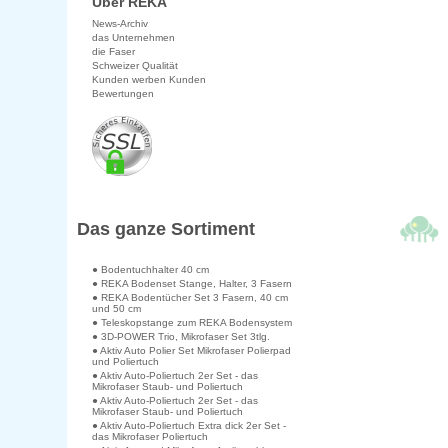
Über REKA
News-Archiv
das Unternehmen
die Faser
Schweizer Qualität
Kunden werben Kunden
Bewertungen
Das ganze Sortiment
● Bodentuchhalter 40 cm
● REKA Bodenset Stange, Halter, 3 Fasern
● REKA Bodentücher Set 3 Fasern, 40 cm
und 50 cm
● Teleskopstange zum REKA Bodensystem
● 3D-POWER Trio, Mikrofaser Set 3tlg.
● Aktiv Auto Polier Set Mikrofaser Polierpad
und Poliertuch
● Aktiv Auto-Poliertuch 2er Set - das
Mikrofaser Staub- und Poliertuch
● Aktiv Auto-Poliertuch 2er Set - das
Mikrofaser Staub- und Poliertuch
● Aktiv Auto-Poliertuch Extra dick 2er Set -
das Mikrofaser Poliertuch