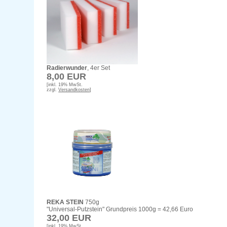
Radierwunder
, 4er Set
8,00 EUR
[inkl. 19% MwSt.
zzgl.
Versandkosten
]
REKA STEIN
750g
"Universal-Putzstein" Grundpreis 1000g = 42,66 Euro
32,00 EUR
[inkl. 19% MwSt.