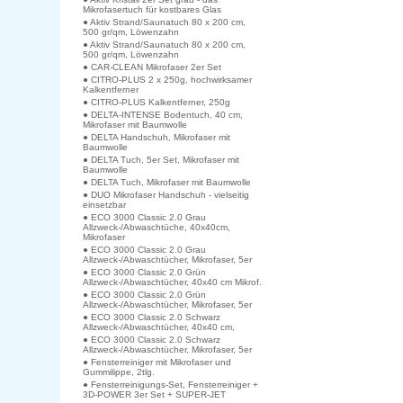
Mikrofasertuch für kostbares Glas
● Aktiv Strand/Saunatuch 80 x 200 cm,
500 gr/qm, Löwenzahn
● Aktiv Strand/Saunatuch 80 x 200 cm,
500 gr/qm, Löwenzahn
● CAR-CLEAN Mikrofaser 2er Set
● CITRO-PLUS 2 x 250g, hochwirksamer
Kalkentferner
● CITRO-PLUS Kalkentferner, 250g
● DELTA-INTENSE Bodentuch, 40 cm,
Mikrofaser mit Baumwolle
● DELTA Handschuh, Mikrofaser mit
Baumwolle
● DELTA Tuch, 5er Set, Mikrofaser mit
Baumwolle
● DELTA Tuch, Mikrofaser mit Baumwolle
● DUO Mikrofaser Handschuh - vielseitig
einsetzbar
● ECO 3000 Classic 2.0 Grau
Allzweck-/Abwaschtüche, 40x40cm,
Mikrofaser
● ECO 3000 Classic 2.0 Grau
Allzweck-/Abwaschtücher, Mikrofaser, 5er
● ECO 3000 Classic 2.0 Grün
Allzweck-/Abwaschtücher, 40x40 cm Mikrof.
● ECO 3000 Classic 2.0 Grün
Allzweck-/Abwaschtücher, Mikrofaser, 5er
● ECO 3000 Classic 2.0 Schwarz
Allzweck-/Abwaschtücher, 40x40 cm,
● ECO 3000 Classic 2.0 Schwarz
Allzweck-/Abwaschtücher, Mikrofaser, 5er
● Fensterreiniger mit Mikrofaser und
Gummilippe, 2tlg.
● Fensterreinigungs-Set, Fensterreiniger +
3D-POWER 3er Set + SUPER-JET