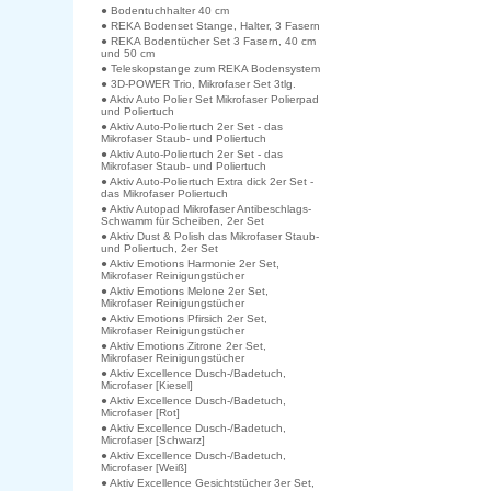
● Bodentuchhalter 40 cm
● REKA Bodenset Stange, Halter, 3 Fasern
● REKA Bodentücher Set 3 Fasern, 40 cm
und 50 cm
● Teleskopstange zum REKA Bodensystem
● 3D-POWER Trio, Mikrofaser Set 3tlg.
● Aktiv Auto Polier Set Mikrofaser Polierpad
und Poliertuch
● Aktiv Auto-Poliertuch 2er Set - das
Mikrofaser Staub- und Poliertuch
● Aktiv Auto-Poliertuch 2er Set - das
Mikrofaser Staub- und Poliertuch
● Aktiv Auto-Poliertuch Extra dick 2er Set -
das Mikrofaser Poliertuch
● Aktiv Autopad Mikrofaser Antibeschlags-
Schwamm für Scheiben, 2er Set
● Aktiv Dust & Polish das Mikrofaser Staub-
und Poliertuch, 2er Set
● Aktiv Emotions Harmonie 2er Set,
Mikrofaser Reinigungstücher
● Aktiv Emotions Melone 2er Set,
Mikrofaser Reinigungstücher
● Aktiv Emotions Pfirsich 2er Set,
Mikrofaser Reinigungstücher
● Aktiv Emotions Zitrone 2er Set,
Mikrofaser Reinigungstücher
● Aktiv Excellence Dusch-/Badetuch,
Microfaser [Kiesel]
● Aktiv Excellence Dusch-/Badetuch,
Microfaser [Rot]
● Aktiv Excellence Dusch-/Badetuch,
Microfaser [Schwarz]
● Aktiv Excellence Dusch-/Badetuch,
Microfaser [Weiß]
● Aktiv Excellence Gesichtstücher 3er Set,