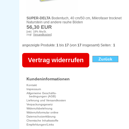
SUPER-DELTA
Bodentuch, 40 cm/50 cm, Mikrofaser trocknet
Naturstein und andere rauhe Böden
56,30 EUR
[inkl. 19% MwSt.
zzgl.
Versandkosten
]
angezeigte Produkte:
1
bis
17
(von
17
insgesamt) Seiten:
1
Vertrag widerrufen
Zurück
Kundeninformationen
Kontakt
Impressum
Allgemeine Geschäfts-
bedingungen (AGB)
Lieferung und Versandkosten
Verpackungsgesetz
Widerrufsbelehrung
Widerrufsformular online
Datenschutzerklärung
Chemische Inhaltsstoffe
Empfehlungen/Links