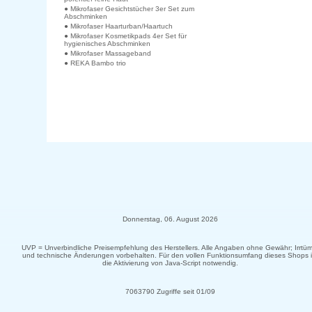
● Mikrofaser Gesichtstücher 3er Set zum
Abschminken
● Mikrofaser Haarturban/Haartuch
● Mikrofaser Kosmetikpads 4er Set für
hygienisches Abschminken
● Mikrofaser Massageband
● REKA Bambo trio
Donnerstag, 06. August 2026
UVP = Unverbindliche Preisempfehlung des Herstellers. Alle Angaben ohne Gewähr; Irrtüm
und technische Änderungen vorbehalten. Für den vollen Funktionsumfang dieses Shops i
die Aktivierung von Java-Script notwendig.
7063790 Zugriffe seit 01/09