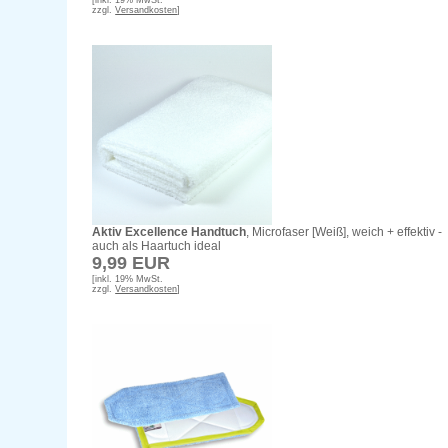
[inkl. 19% MwSt.
zzgl.
Versandkosten
]
Aktiv Excellence Handtuch
, Microfaser [Weiß], weich + effektiv -
auch als Haartuch ideal
9,99 EUR
[inkl. 19% MwSt.
zzgl.
Versandkosten
]