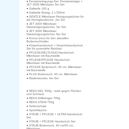
● Fensterreinigungs-Set, Fensterreiniger +
JET 3000 Mikrofaser 3er Set
● Gallseife 100 g
● Gallseife flüssig, 2 x 500ml
● GENTLE Mikrofaser Reinigungstücher für
die Hochglanzküche, 2er Set
● JET 3000 Mikrofaser
Glasreinigungstücher, 3er Set
● JET 3000 Mikrofaser
Glasreinigungstücher, 6er Set
● Konus (neu) für den aktuellen
Bodentuchhalter
● Körperhandschuh + Gesichtshandschuh
Set für porentiefe Reinheit
● PFLEGE/DELTA DUO-Handschuh,
Mikrofaser mit Baumwolle
● PFLEGE/PFLEGE Handschuh,
Mikrofaser mit Baumwolle
● PFLEGE Bodentuch, 40 cm, Mikrofaser
mit Baumwolle
● PLUS Bodentuch, 40 cm, Mikrofaser
● Radierwunder, 4er Set
● REKA GEL 500g - stark gegen Flecken
und Schmutz
● REKA Grillreiniger 700g
● REKA STEIN 750g
● Seifenschale
● Sprühflasche
● STAUB + PFLEGE + ULTRA Handschuh
Set
● STAUB + PFLEGE Handschuh Set
● STAUB Bodentuch, 40 cm/50 cm,
Mikrofaser