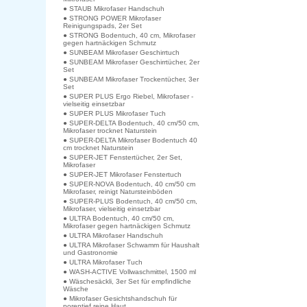
● STAUB Mikrofaser Handschuh
● STRONG POWER Mikrofaser
Reinigungspads, 2er Set
● STRONG Bodentuch, 40 cm, Mikrofaser
gegen hartnäckigen Schmutz
● SUNBEAM Mikrofaser Geschirrtuch
● SUNBEAM Mikrofaser Geschirrtücher, 2er
Set
● SUNBEAM Mikrofaser Trockentücher, 3er
Set
● SUPER PLUS Ergo Riebel, Mikrofaser -
vielseitig einsetzbar
● SUPER PLUS Mikrofaser Tuch
● SUPER-DELTA Bodentuch, 40 cm/50 cm,
Mikrofaser trocknet Naturstein
● SUPER-DELTA Mikrofaser Bodentuch 40
cm trocknet Naturstein
● SUPER-JET Fenstertücher, 2er Set,
Mikrofaser
● SUPER-JET Mikrofaser Fenstertuch
● SUPER-NOVA Bodentuch, 40 cm/50 cm
Mikrofaser, reinigt Natursteinböden
● SUPER-PLUS Bodentuch, 40 cm/50 cm,
Mikrofaser, vielseitig einsetzbar
● ULTRA Bodentuch, 40 cm/50 cm,
Mikrofaser gegen hartnäckigen Schmutz
● ULTRA Mikrofaser Handschuh
● ULTRA Mikrofaser Schwamm für Haushalt
und Gastronomie
● ULTRA Mikrofaser Tuch
● WASH-ACTIVE Vollwaschmittel, 1500 ml
● Wäschesäckli, 3er Set für empfindliche
Wäsche
● Mikrofaser Gesichtshandschuh für
porentief reine Haut